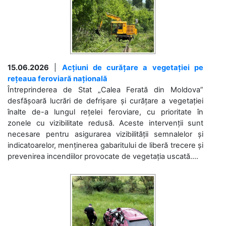
15.06.2026
|
Acțiuni de curățare a vegetației pe
rețeaua feroviară națională
Întreprinderea de Stat „Calea Ferată din Moldova”
desfășoară lucrări de defrișare și curățare a vegetației
înalte de-a lungul rețelei feroviare, cu prioritate în
zonele cu vizibilitate redusă. Aceste intervenții sunt
necesare pentru asigurarea vizibilității semnalelor și
indicatoarelor, menținerea gabaritului de liberă trecere și
prevenirea incendiilor provocate de vegetația uscată....