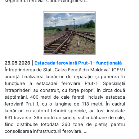
segmentul feroviar Cahul-Giurgiulești....
25.05.2026
|
Estacada feroviară Prut-1 – funcțională
Întreprinderea de Stat „Calea Ferată din Moldova” (CFM)
anunță finalizarea lucrărilor de reparație și punerea în
funcțiune a estacadei feroviare Prut-1. Specialiștii
întreprinderii au construit, cu forțe proprii, în circa două
săptămâni, 400 metri de cale ferată, inclusiv estacada
feroviară Prut-1, cu o lungime de 118 metri. În cadrul
lucrărilor, cu ajutorul tehnicii speciale, au fost instalate
631 traverse, 395 metri de șine și schimbătoare de cale,
fiind distribuite totodată 360 tone de pietriș pentru
consolidarea infrastructurii feroviare. ...