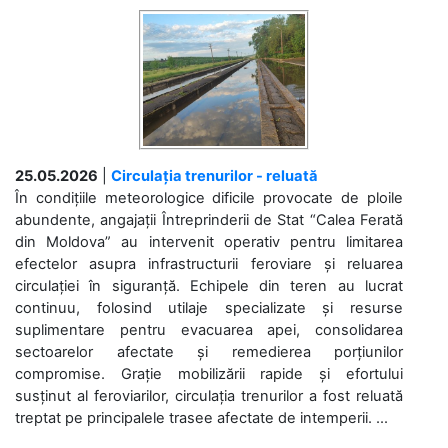
25.05.2026
|
Circulația trenurilor - reluată
În condițiile meteorologice dificile provocate de ploile
abundente, angajații Întreprinderii de Stat “Calea Ferată
din Moldova” au intervenit operativ pentru limitarea
efectelor asupra infrastructurii feroviare și reluarea
circulației în siguranță. Echipele din teren au lucrat
continuu, folosind utilaje specializate și resurse
suplimentare pentru evacuarea apei, consolidarea
sectoarelor afectate și remedierea porțiunilor
compromise. Grație mobilizării rapide și efortului
susținut al feroviarilor, circulația trenurilor a fost reluată
treptat pe principalele trasee afectate de intemperii. ...