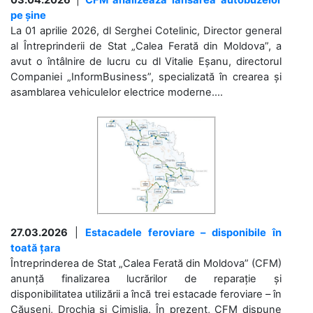
03.04.2026
|
CFM analizează lansarea autobuzelor
pe șine
La 01 aprilie 2026, dl Serghei Cotelinic, Director general
al Întreprinderii de Stat „Calea Ferată din Moldova”, a
avut o întâlnire de lucru cu dl Vitalie Eșanu, directorul
Companiei „InformBusiness”, specializată în crearea și
asamblarea vehiculelor electrice moderne....
27.03.2026
|
Estacadele feroviare – disponibile în
toată țara
Întreprinderea de Stat „Calea Ferată din Moldova” (CFM)
anunță finalizarea lucrărilor de reparație și
disponibilitatea utilizării a încă trei estacade feroviare – în
Căușeni, Drochia și Cimișlia. În prezent, CFM dispune