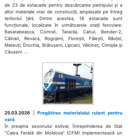
de 23 de estacade pentru descărcarea pietrișului și a
altor materiale vrac de construcții, amplasate pe întreg
teritoriul țării. Dintre acestea, 18 estacade sunt
funcționale, localizate în următoarele stații feroviare:
Basarabeasca, Comrat, Taraclia, Cahul, Bender-2,
Căinari, Revaca, Rogojeni, Florești, Fălești, Răuțel,
Mateuți, Drochia, Brătușeni, Lipcani, Vălcineț, Cimișlia și
Căușeni. ...
25.03.2026
|
Pregătirea materialului rulant pentru
vară
În preajma sezonului estival, Întreprinderea de Stat
”Calea Ferată din Moldova” (CFM) implementează un