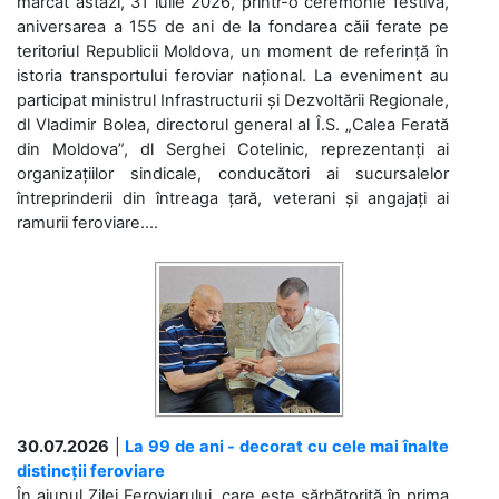
marcat astăzi, 31 iulie 2026, printr-o ceremonie festivă,
aniversarea a 155 de ani de la fondarea căii ferate pe
teritoriul Republicii Moldova, un moment de referință în
istoria transportului feroviar național. La eveniment au
participat ministrul Infrastructurii și Dezvoltării Regionale,
dl Vladimir Bolea, directorul general al Î.S. „Calea Ferată
din Moldova”, dl Serghei Cotelinic, reprezentanți ai
organizațiilor sindicale, conducători ai sucursalelor
întreprinderii din întreaga țară, veterani și angajați ai
ramurii feroviare....
30.07.2026
|
La 99 de ani - decorat cu cele mai înalte
distincții feroviare
În ajunul Zilei Feroviarului, care este sărbătorită în prima