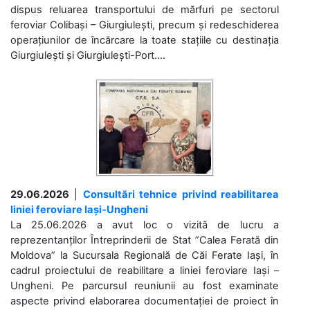
dispus reluarea transportului de mărfuri pe sectorul
feroviar Colibași – Giurgiulești, precum și redeschiderea
operațiunilor de încărcare la toate stațiile cu destinația
Giurgiulești și Giurgiulești-Port....
29.06.2026
|
Consultări tehnice privind reabilitarea
liniei feroviare Iași-Ungheni
La 25.06.2026 a avut loc o vizită de lucru a
reprezentanților Întreprinderii de Stat ”Calea Ferată din
Moldova” la Sucursala Regională de Căi Ferate Iași, în
cadrul proiectului de reabilitare a liniei feroviare Iași –
Ungheni. Pe parcursul reuniunii au fost examinate
aspecte privind elaborarea documentației de proiect în