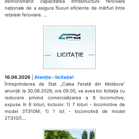
demonstrând capacitatea infrastructurii feroviare
naționale de a asigura fluxuri eficiente de mărfuri între
rețelele feroviare. ...
16.06.2026
|
Atenție – licitație!
Întreprinderea de Stat „Calea Ferată din Moldova”
anunță: la 30.06.2026, ora 09.00, va avea loc licitaţia cu
reducere privind comercializarea a 8 locomotive,
expuse în 8 loturi, inclusiv: 1) 7 loturi - locomotive de
model 3ТЭ10М; 1) 1 lot - locomotivă de model
2ТЭ10Л....