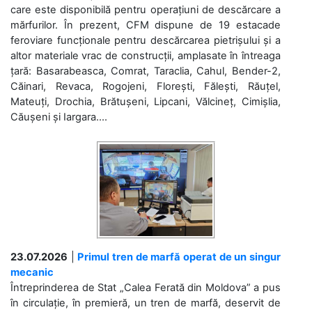
care este disponibilă pentru operațiuni de descărcare a
mărfurilor. În prezent, CFM dispune de 19 estacade
feroviare funcționale pentru descărcarea pietrișului și a
altor materiale vrac de construcții, amplasate în întreaga
țară: Basarabeasca, Comrat, Taraclia, Cahul, Bender-2,
Căinari, Revaca, Rogojeni, Florești, Fălești, Răuțel,
Mateuți, Drochia, Brătușeni, Lipcani, Vălcineț, Cimișlia,
Căușeni și Iargara....
23.07.2026
|
Primul tren de marfă operat de un singur
mecanic
Întreprinderea de Stat „Calea Ferată din Moldova” a pus
în circulație, în premieră, un tren de marfă, deservit de