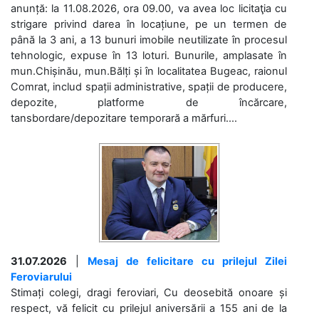
anunță: la 11.08.2026, ora 09.00, va avea loc licitaţia cu
strigare privind darea în locațiune, pe un termen de
până la 3 ani, a 13 bunuri imobile neutilizate în procesul
tehnologic, expuse în 13 loturi. Bunurile, amplasate în
mun.Chișinău, mun.Bălți și în localitatea Bugeac, raionul
Comrat, includ spații administrative, spații de producere,
depozite, platforme de încărcare,
tansbordare/depozitare temporară a mărfuri....
31.07.2026
|
Mesaj de felicitare cu prilejul Zilei
Feroviarului
Stimați colegi, dragi feroviari, Cu deosebită onoare și
respect, vă felicit cu prilejul aniversării a 155 ani de la