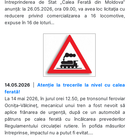
Întreprinderea de Stat „Calea Ferată din Moldova”
anunță: la 26.05.2026, ora 09.00, va avea loc licitaţia cu
reducere privind comercializarea a 16 locomotive,
expuse în 16 de loturi...
14.05.2026
|
Atenție la trecerile la nivel cu calea
ferată!
La 14 mai 2026, în jurul orei 12.50, pe tronsonul feroviar
Ocnița–Vălcineț, mecanicul unui tren a fost nevoit să
aplice frânarea de urgență, după ce un automobil a
pătruns pe calea ferată cu încălcarea prevederilor
Regulamentului circulației rutiere. În pofida măsurilor
întreprinse, impactul nu a putut fi evitat....