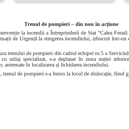
Trenul de pompieri – din nou în acțiune
tervenție la incendii a Întreprinderii de Stat “Calea Ferat
ituații de Urgență la stingerea incendiului, izbucnit într-un
ra trenului de pompieri din cadrul echipei nr.5 a Serviciul
u utilaj specializat, s-a deplasat în zona stației tehni
, antrenate în localizarea și lichidarea incendiului.
0, trenul de pompieri s-a întors
la locul de dislocație
, fiind 