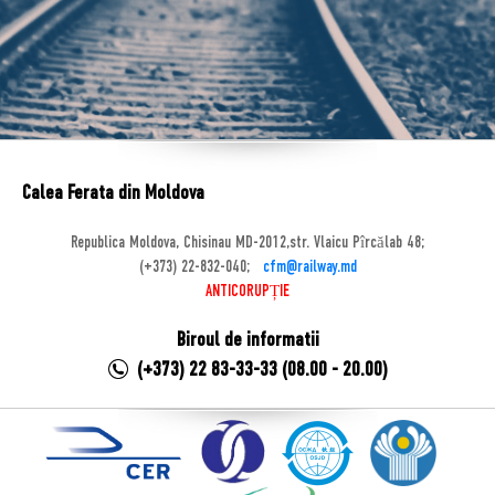
Calea Ferata din Moldova
Republica Moldova, Chisinau MD-2012,str. Vlaicu Pîrcălab 48;
(+373) 22-832-040;
cfm@railway.md
ANTICORUPȚIE
Biroul de informatii
(+373) 22 83-33-33 (08.00 - 20.00)