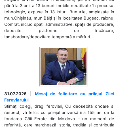
până la 3 ani, a 13 bunuri imobile neutilizate în procesul
tehnologic, expuse în 13 loturi. Bunurile, amplasate în
mun.Chișinău, mun.Bălți și în localitatea Bugeac, raionul
Comrat, includ spații administrative, spații de producere,
depozite, platforme de încărcare,
tansbordare/depozitare temporară a mărfuri....
31.07.2026
|
Mesaj de felicitare cu prilejul Zilei
Feroviarului
Stimați colegi, dragi feroviari, Cu deosebită onoare și
respect, vă felicit cu prilejul aniversării a 155 ani de la
fondarea Căii Ferate din Moldova – un moment de
referință, care marchează istoria, tradiția și contribuția