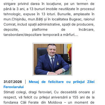
strigare privind darea în locațiune, pe un termen de
până la 3 ani, a 13 bunuri imobile neutilizate în procesul
tehnologic, expuse în 13 loturi. Bunurile, amplasate în
mun.Chișinău, mun.Bălți și în localitatea Bugeac, raionul
Comrat, includ spații administrative, spații de producere,
depozite, platforme de încărcare,
tansbordare/depozitare temporară a mărfuri....
31.07.2026
|
Mesaj de felicitare cu prilejul Zilei
Feroviarului
Stimați colegi, dragi feroviari, Cu deosebită onoare și
respect, vă felicit cu prilejul aniversării a 155 ani de la
fondarea Căii Ferate din Moldova – un moment de