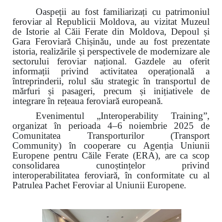
Oaspeții au fost familiarizați cu patrimoniul
feroviar al Republicii Moldova, au vizitat Muzeul
de Istorie al Căii Ferate din Moldova, Depoul și
Gara Feroviară Chișinău, unde au fost prezentate
istoria, realizările și perspectivele de modernizare ale
sectorului feroviar național. Gazdele au oferit
informații privind activitatea operațională a
întreprinderii, rolul său strategic în transportul de
mărfuri și pasageri, precum și inițiativele de
integrare în rețeaua feroviară europeană.
Evenimentul „Interoperability Training”,
organizat în perioada 4–6 noiembrie 2025 de
Comunitatea Transporturilor (Transport
Community) în cooperare cu Agenția Uniunii
Europene pentru Căile Ferate (ERA), are ca scop
consolidarea cunoștințelor privind
interoperabilitatea feroviară, în conformitate cu al
Patrulea Pachet Feroviar al Uniunii Europene.