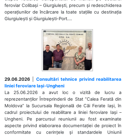
feroviar Colibași – Giurgiulești, precum și redeschiderea
operațiunilor de încărcare la toate stațiile cu destinația
Giurgiulești și Giurgiulești-Port....
29.06.2026
|
Consultări tehnice privind reabilitarea
liniei feroviare Iași-Ungheni
La 25.06.2026 a avut loc o vizită de lucru a
reprezentanților Întreprinderii de Stat ”Calea Ferată din
Moldova” la Sucursala Regională de Căi Ferate Iași, în
cadrul proiectului de reabilitare a liniei feroviare Iași –
Ungheni. Pe parcursul reuniunii au fost examinate
aspecte privind elaborarea documentației de proiect în
conformitate cu cerințele și standardele Uniunii