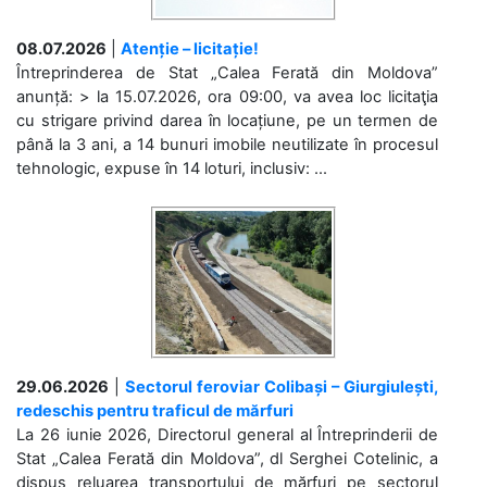
08.07.2026
|
Atenție – licitație!
Întreprinderea de Stat „Calea Ferată din Moldova”
anunță: > la 15.07.2026, ora 09:00, va avea loc licitaţia
cu strigare privind darea în locațiune, pe un termen de
până la 3 ani, a 14 bunuri imobile neutilizate în procesul
tehnologic, expuse în 14 loturi, inclusiv: ...
29.06.2026
|
Sectorul feroviar Colibași – Giurgiulești,
redeschis pentru traficul de mărfuri
La 26 iunie 2026, Directorul general al Întreprinderii de
Stat „Calea Ferată din Moldova”, dl Serghei Cotelinic, a
dispus reluarea transportului de mărfuri pe sectorul