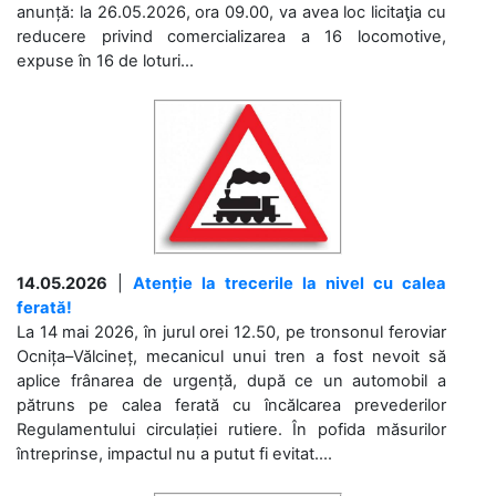
anunță: la 26.05.2026, ora 09.00, va avea loc licitaţia cu
reducere privind comercializarea a 16 locomotive,
expuse în 16 de loturi...
14.05.2026
|
Atenție la trecerile la nivel cu calea
ferată!
La 14 mai 2026, în jurul orei 12.50, pe tronsonul feroviar
Ocnița–Vălcineț, mecanicul unui tren a fost nevoit să
aplice frânarea de urgență, după ce un automobil a
pătruns pe calea ferată cu încălcarea prevederilor
Regulamentului circulației rutiere. În pofida măsurilor
întreprinse, impactul nu a putut fi evitat....