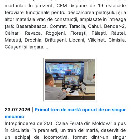
mărfurilor. În prezent, CFM dispune de 19 estacade
feroviare funcționale pentru descărcarea pietrișului și a
altor materiale vrac de construcții, amplasate în întreaga
țară: Basarabeasca, Comrat, Taraclia, Cahul, Bender-2,
Căinari, Revaca, Rogojeni, Florești, Fălești, Răuțel,
Mateuți, Drochia, Brătușeni, Lipcani, Vălcineț, Cimișlia,
Căușeni și Iargara....
23.07.2026
|
Primul tren de marfă operat de un singur
mecanic
Întreprinderea de Stat „Calea Ferată din Moldova” a pus
în circulație, în premieră, un tren de marfă, deservit de
un echipaj de locomotivă, format dintr-un singur