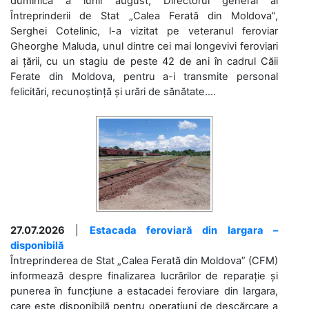
duminică a lunii august, Directorul general al
Întreprinderii de Stat „Calea Ferată din Moldova”,
Serghei Cotelinic, l-a vizitat pe veteranul feroviar
Gheorghe Maluda, unul dintre cei mai longevivi feroviari
ai țării, cu un stagiu de peste 42 de ani în cadrul Căii
Ferate din Moldova, pentru a-i transmite personal
felicitări, recunoștință și urări de sănătate....
27.07.2026
|
Estacada feroviară din Iargara –
disponibilă
Întreprinderea de Stat „Calea Ferată din Moldova” (CFM)
informează despre finalizarea lucrărilor de reparație și
punerea în funcțiune a estacadei feroviare din Iargara,
care este disponibilă pentru operațiuni de descărcare a