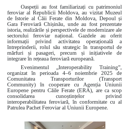
Oaspeții au fost familiarizați cu patrimoniul
feroviar al Republicii Moldova, au vizitat Muzeul
de Istorie al Căii Ferate din Moldova, Depoul și
Gara Feroviară Chișinău, unde au fost prezentate
istoria, realizările și perspectivele de modernizare ale
sectorului feroviar național. Gazdele au oferit
informații privind activitatea operațională a
întreprinderii, rolul său strategic în transportul de
mărfuri și pasageri, precum și inițiativele de
integrare în rețeaua feroviară europeană.
Evenimentul „Interoperability Training”,
organizat în perioada 4–6 noiembrie 2025 de
Comunitatea Transporturilor (Transport
Community) în cooperare cu Agenția Uniunii
Europene pentru Căile Ferate (ERA), are ca scop
consolidarea cunoștințelor privind
interoperabilitatea feroviară, în conformitate cu al
Patrulea Pachet Feroviar al Uniunii Europene.