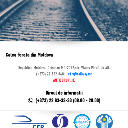
Calea Ferata din Moldova
Republica Moldova, Chisinau MD-2012,str. Vlaicu Pîrcălab 48;
(+373) 22-832-040;
cfm@railway.md
ANTICORUPȚIE
Biroul de informatii
(+373) 22 83-33-33 (08.00 - 20.00)