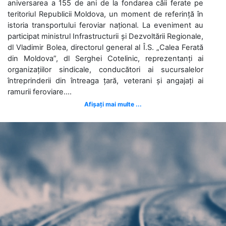
aniversarea a 155 de ani de la fondarea căii ferate pe
teritoriul Republicii Moldova, un moment de referință în
istoria transportului feroviar național. La eveniment au
participat ministrul Infrastructurii și Dezvoltării Regionale,
dl Vladimir Bolea, directorul general al Î.S. „Calea Ferată
din Moldova”, dl Serghei Cotelinic, reprezentanți ai
organizațiilor sindicale, conducători ai sucursalelor
întreprinderii din întreaga țară, veterani și angajați ai
ramurii feroviare....
Afișați mai multe ...