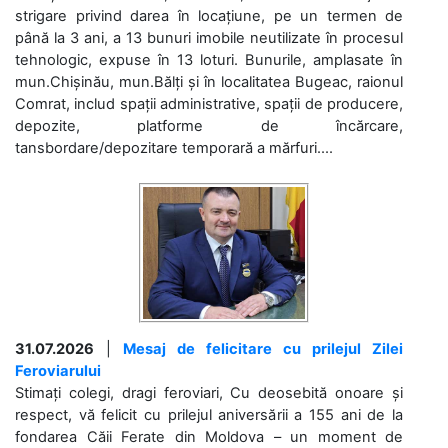
strigare privind darea în locațiune, pe un termen de
până la 3 ani, a 13 bunuri imobile neutilizate în procesul
tehnologic, expuse în 13 loturi. Bunurile, amplasate în
mun.Chișinău, mun.Bălți și în localitatea Bugeac, raionul
Comrat, includ spații administrative, spații de producere,
depozite, platforme de încărcare,
tansbordare/depozitare temporară a mărfuri....
31.07.2026
|
Mesaj de felicitare cu prilejul Zilei
Feroviarului
Stimați colegi, dragi feroviari, Cu deosebită onoare și
respect, vă felicit cu prilejul aniversării a 155 ani de la
fondarea Căii Ferate din Moldova – un moment de