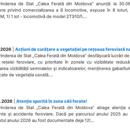
prinderea de Stat „Calea Ferată din Moldova” anunță: la 30.06
re privind comercializarea a 8 locomotive, expuse în 8 loturi, 
; 1) 1 lot - locomotivă de model 2ТЭ10Л....
.2026
|
Acțiuni de curățare a vegetației pe rețeaua feroviară n
rinderea de Stat „Calea Ferată din Moldova” desfășoară lucrări de d
 rețelei feroviare, cu prioritate în zonele cu vizibilitate redu
area vizibilității semnalelor și indicatoarelor, menținerea gabaritul
ate de vegetația uscată....
.2026
|
Atenție sporită în zona căii ferate!
prinderea de Stat „Calea Ferată din Moldova” atrage atenția 
nte și accidente feroviare. Dacă pe parcursul anului 2025 au f
tul anului 2026 au fost documentate deja 12!...