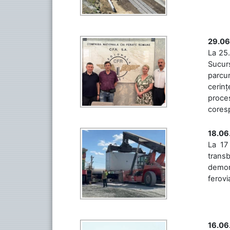
29.06
La 25.
Sucurs
parcu
cerinț
proces
coresp
18.06
La 17
trans
demons
ferovia
16.06