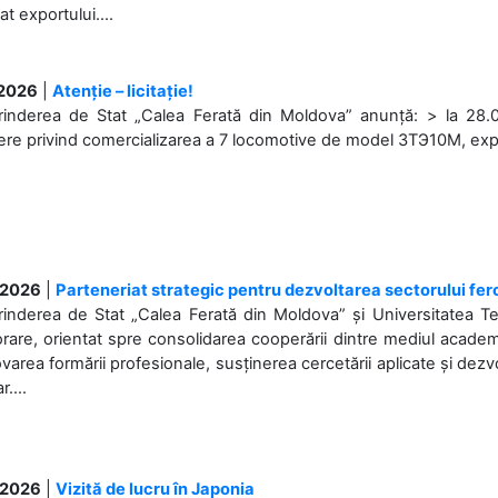
at exportului....
.2026
|
Atenție – licitație!
rinderea de Stat „Calea Ferată din Moldova” anunță: > la 28.07
re privind comercializarea a 7 locomotive de model 3ТЭ10М, expuse
.2026
|
Parteneriat strategic pentru dezvoltarea sectorului fer
prinderea de Stat „Calea Ferată din Moldova” și Universitatea 
rare, orientat spre consolidarea cooperării dintre mediul academi
area formării profesionale, susținerea cercetării aplicate și dez
r....
.2026
|
Vizită de lucru în Japonia