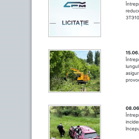
Între
reduce
3ТЭ10М
15.06
Întrep
lungul
asigur
provoc
08.06
Între
incide
începu