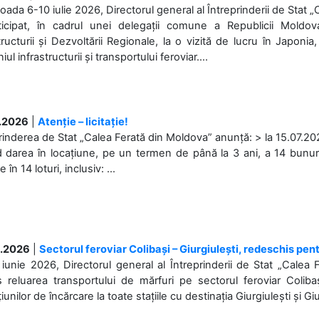
ioada 6-10 iulie 2026, Directorul general al Întreprinderii de Stat 
ticipat, în cadrul unei delegații comune a Republicii Moldova
tructurii și Dezvoltării Regionale, la o vizită de lucru în Japonia,
l infrastructurii și transportului feroviar....
.2026
|
Atenție – licitație!
rinderea de Stat „Calea Ferată din Moldova” anunță: > la 15.07.2026
d darea în locațiune, pe un termen de până la 3 ani, a 14 bunuri
în 14 loturi, inclusiv: ...
.2026
|
Sectorul feroviar Colibași – Giurgiulești, redeschis pent
iunie 2026, Directorul general al Întreprinderii de Stat „Calea 
 reluarea transportului de mărfuri pe sectorul feroviar Coliba
iunilor de încărcare la toate stațiile cu destinația Giurgiulești și Giu