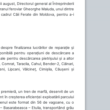
ii august, Directorul general al Întreprinderii
teranul feroviar Gheorghe Maluda, unul dintre
n cadrul Căii Ferate din Moldova, pentru a-i
spre finalizarea lucrărilor de reparație și
sponibilă pentru operațiuni de descărcare a
le pentru descărcarea pietrișului și a altor
, Comrat, Taraclia, Cahul, Bender-2, Căinari,
ni, Lipcani, Vălcineț, Cimișlia, Căușeni și
în premieră, un tren de marfă, deservit de un
 în creșterea eficienței exploatării parcului
 Trenul este format din 56 de vagoane, cu o
 – Basarabeasca – Etulia, transportând grâu