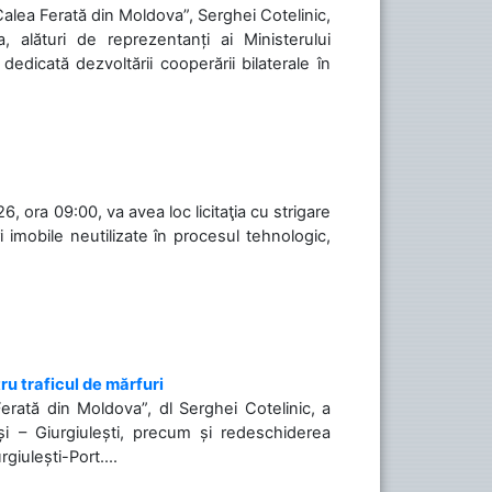
„Calea Ferată din Moldova”, Serghei Cotelinic,
, alături de reprezentanți ai Ministerului
 dedicată dezvoltării cooperării bilaterale în
, ora 09:00, va avea loc licitaţia cu strigare
 imobile neutilizate în procesul tehnologic,
ru traficul de mărfuri
Ferată din Moldova”, dl Serghei Cotelinic, a
și – Giurgiulești, precum și redeschiderea
rgiulești-Port....