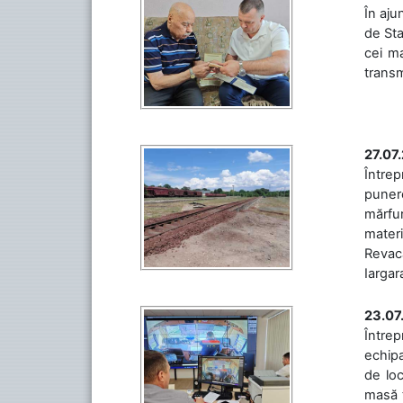
În aju
de Sta
cei ma
transm
27.07
Întrep
punere
mărfur
materi
Revaca
Iargara
23.07
Întrep
echipa
de loc
masă t