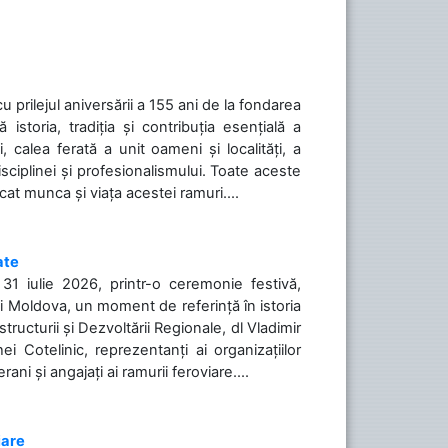
cu prilejul aniversării a 155 ani de la fondarea
toria, tradiția și contribuția esențială a
, calea ferată a unit oameni și localități, a
isciplinei și profesionalismului. Toate aceste
icat munca și viața acestei ramuri....
ate
31 iulie 2026, printr-o ceremonie festivă,
cii Moldova, un moment de referință în istoria
tructurii și Dezvoltării Regionale, dl Vladimir
i Cotelinic, reprezentanți ai organizațiilor
ani și angajați ai ramurii feroviare....
iare