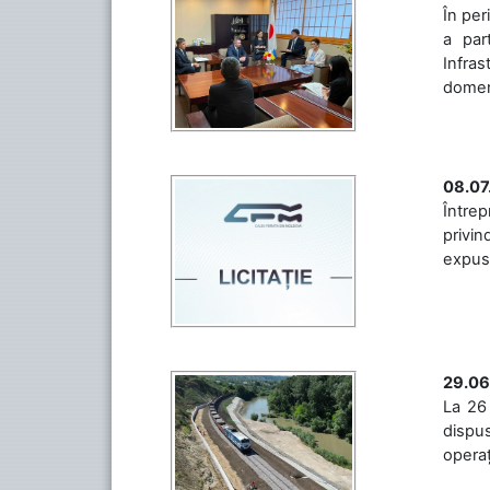
În per
a par
Infras
domeniu
08.07
Întrep
privin
expuse 
29.06
La 26 
dispus
operaț