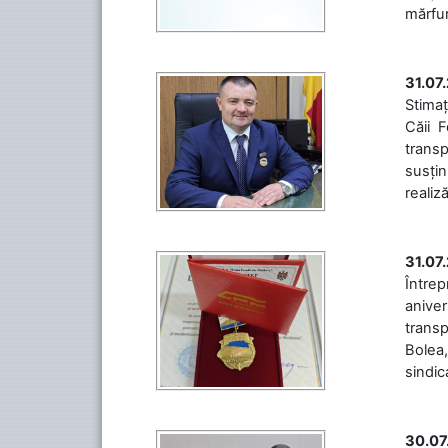
mărfuri
31.07
Stimaț
Căii 
transp
susțin
realiz
31.07
Între
aniver
transp
Bolea,
sindic
30.07