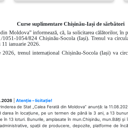
Curse suplimentare Chișinău-Iași de sărbători
din Moldova” informează, că, la solicitarea călătorilor, în p
21/1051-1054/824 Chișinău-Socola (Iași). Trenul va circul
și 11 ianuarie 2026.
trenul internațional Chișinău-Socola (Iași) va circula 
.2026
|
Atenție – licitație!
rinderea de Stat „Calea Ferată din Moldova” anunță: la 11.08.2026,
d darea în locațiune, pe un termen de până la 3 ani, a 13 bunuri
 în 13 loturi. Bunurile, amplasate în mun.Chișinău, mun.Bălți și 
 administrative, spații de producere, depozite, platforme de în