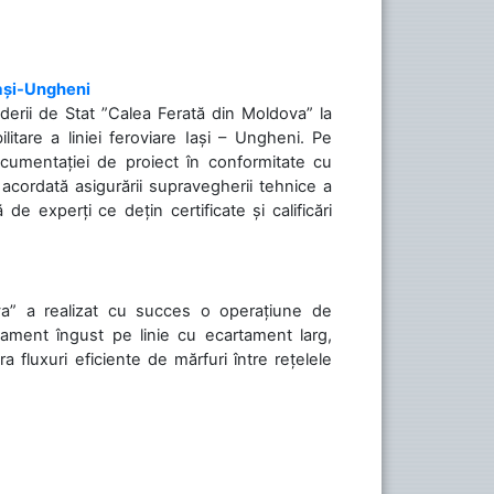
Iași-Ungheni
nderii de Stat ”Calea Ferată din Moldova” la
litare a liniei feroviare Iași – Ungheni. Pe
ocumentației de proiect în conformitate cu
acordată asigurării supravegherii tehnice a
de experți ce dețin certificate și calificări
va” a realizat cu succes o operațiune de
tament îngust pe linie cu ecartament larg,
a fluxuri eficiente de mărfuri între rețelele