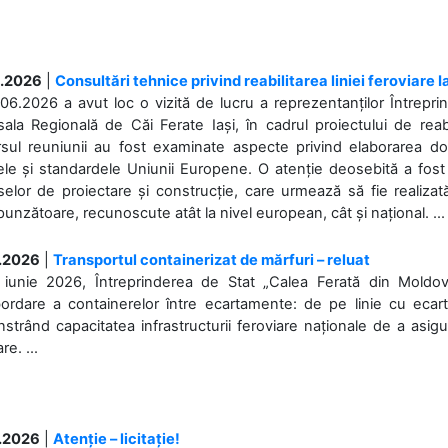
.2026
|
Consultări tehnice privind reabilitarea liniei feroviare 
06.2026 a avut loc o vizită de lucru a reprezentanților Întrepri
ala Regională de Căi Ferate Iași, în cadrul proiectului de reabi
rsul reuniunii au fost examinate aspecte privind elaborarea d
ele și standardele Uniunii Europene. O atenție deosebită a fost 
elor de proiectare și construcție, care urmează să fie realizată 
unzătoare, recunoscute atât la nivel european, cât și național. ...
.2026
|
Transportul containerizat de mărfuri – reluat
 iunie 2026, Întreprinderea de Stat „Calea Ferată din Moldo
bordare a containerelor între ecartamente: de pe linie cu ecar
trând capacitatea infrastructurii feroviare naționale de a asigur
re. ...
.2026
|
Atenție – licitație!