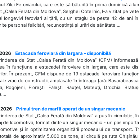
nul Zilei Feroviarului, care este sărbătorită în prima duminică a lun
t „Calea Ferată din Moldova”, Serghei Cotelinic, l-a vizitat pe ve
i longevivi feroviari ai țării, cu un stagiu de peste 42 de ani î
ite personal felicitări, recunoștință și urări de sănătate....
.2026
|
Estacada feroviară din Iargara – disponibilă
rinderea de Stat „Calea Ferată din Moldova” (CFM) informează de
a în funcțiune a estacadei feroviare din Iargara, care este di
ilor. În prezent, CFM dispune de 19 estacade feroviare funcționa
ale vrac de construcții, amplasate în întreaga țară: Basarabeasca
, Rogojeni, Florești, Fălești, Răuțel, Mateuți, Drochia, Brătușe
....
.2026
|
Primul tren de marfă operat de un singur mecanic
rinderea de Stat „Calea Ferată din Moldova” a pus în circulație, 
j de locomotivă, format dintr-un singur mecanic - un pas important
omotive și în optimizarea organizării procesului de transport.
otală de aproximativ 5.000 de tone, și circulă pe ruta Chișinău