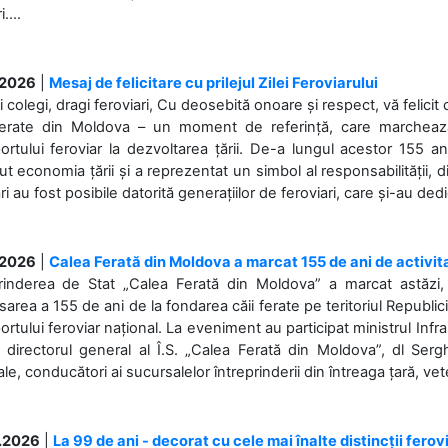
....
.2026
|
Mesaj de felicitare cu prilejul Zilei Feroviarului
i colegi, dragi feroviari, Cu deosebită onoare și respect, vă felicit 
Ferate din Moldova – un moment de referință, care marchează is
ortului feroviar la dezvoltarea țării. De-a lungul acestor 155 ani
ut economia țării și a reprezentat un simbol al responsabilității, d
ări au fost posibile datorită generațiilor de feroviari, care și-au ded
.2026
|
Calea Ferată din Moldova a marcat 155 de ani de activit
prinderea de Stat „Calea Ferată din Moldova” a marcat astăzi, 
sarea a 155 de ani de la fondarea căii ferate pe teritoriul Republi
ortului feroviar național. La eveniment au participat ministrul Infras
 directorul general al Î.S. „Calea Ferată din Moldova”, dl Serghe
ale, conducători ai sucursalelor întreprinderii din întreaga țară, veter
.2026
|
La 99 de ani - decorat cu cele mai înalte distincții ferov