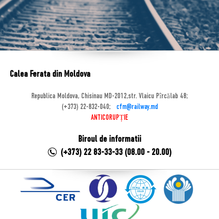
Calea Ferata din Moldova
Republica Moldova, Chisinau MD-2012,str. Vlaicu Pîrcălab 48;
(+373) 22-832-040;
cfm@railway.md
ANTICORUPȚIE
Biroul de informatii
(+373) 22 83-33-33 (08.00 - 20.00)