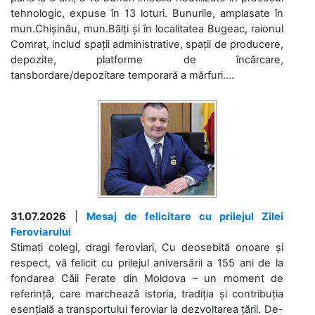
tehnologic, expuse în 13 loturi. Bunurile, amplasate în
mun.Chișinău, mun.Bălți și în localitatea Bugeac, raionul
Comrat, includ spații administrative, spații de producere,
depozite, platforme de încărcare,
tansbordare/depozitare temporară a mărfuri....
31.07.2026
|
Mesaj de felicitare cu prilejul Zilei
Feroviarului
Stimați colegi, dragi feroviari, Cu deosebită onoare și
respect, vă felicit cu prilejul aniversării a 155 ani de la
fondarea Căii Ferate din Moldova – un moment de
referință, care marchează istoria, tradiția și contribuția
esențială a transportului feroviar la dezvoltarea țării. De-