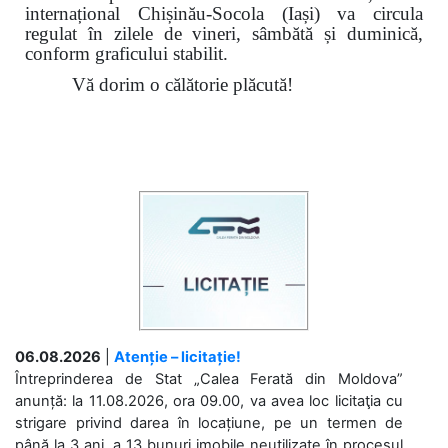
internațional Chișinău-Socola (Iași) va circula
regulat în zilele de vineri, sâmbătă și duminică,
conform graficului stabilit.
Vă dorim o călătorie plăcută!
06.08.2026
|
Atenție – licitație!
Întreprinderea de Stat „Calea Ferată din Moldova”
anunță: la 11.08.2026, ora 09.00, va avea loc licitaţia cu
strigare privind darea în locațiune, pe un termen de
până la 3 ani, a 13 bunuri imobile neutilizate în procesul