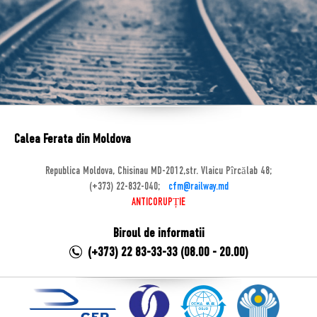
Calea Ferata din Moldova
Republica Moldova, Chisinau MD-2012,str. Vlaicu Pîrcălab 48;
(+373) 22-832-040;
cfm@railway.md
ANTICORUPȚIE
Biroul de informatii
(+373) 22 83-33-33 (08.00 - 20.00)