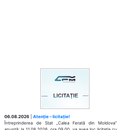
06.08.2026
|
Atenție – licitație!
Întreprinderea de Stat „Calea Ferată din Moldova”
anunță: la 11.08.2026, ora 09.00, va avea loc licitaţia cu