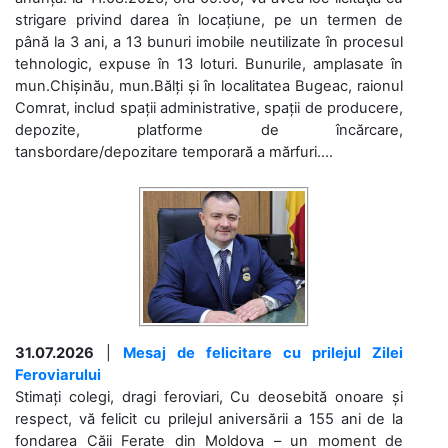
strigare privind darea în locațiune, pe un termen de
până la 3 ani, a 13 bunuri imobile neutilizate în procesul
tehnologic, expuse în 13 loturi. Bunurile, amplasate în
mun.Chișinău, mun.Bălți și în localitatea Bugeac, raionul
Comrat, includ spații administrative, spații de producere,
depozite, platforme de încărcare,
tansbordare/depozitare temporară a mărfuri....
31.07.2026
|
Mesaj de felicitare cu prilejul Zilei
Feroviarului
Stimați colegi, dragi feroviari, Cu deosebită onoare și
respect, vă felicit cu prilejul aniversării a 155 ani de la
fondarea Căii Ferate din Moldova – un moment de