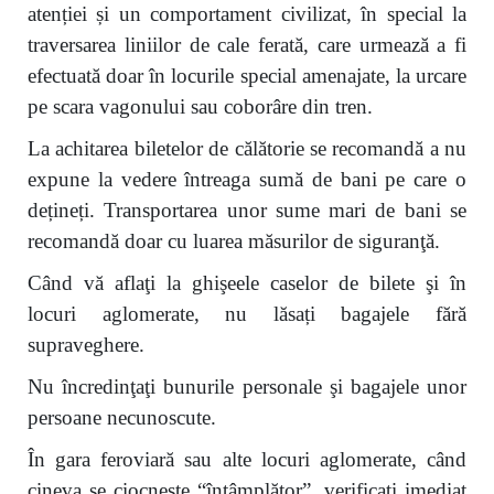
atenției și un comportament civilizat, în special la
traversarea liniilor de cale ferată, care urmează a fi
efectuată doar în locurile special amenajate, la urcare
pe scara vagonului sau coborâre din tren.
La achitarea biletelor de călătorie se recomandă a nu
expune la vedere întreaga sumă de bani pe care o
dețineți. Transportarea unor sume mari de bani se
recomandă doar cu luarea măsurilor de siguranţă.
Când vă aflaţi la ghişeele caselor de bilete şi în
locuri aglomerate, nu lăsați bagajele fără
supraveghere.
Nu încredinţaţi bunurile personale şi bagajele unor
persoane necunoscute.
În gara feroviară sau alte locuri aglomerate, când
cineva se ciocneşte “întâmplător”, verificaţi imediat