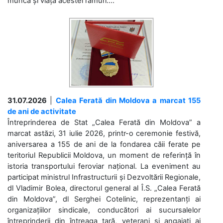
munca și viața acestei ramuri....
31.07.2026
|
Calea Ferată din Moldova a marcat 155
de ani de activitate
Întreprinderea de Stat „Calea Ferată din Moldova” a
marcat astăzi, 31 iulie 2026, printr-o ceremonie festivă,
aniversarea a 155 de ani de la fondarea căii ferate pe
teritoriul Republicii Moldova, un moment de referință în
istoria transportului feroviar național. La eveniment au
participat ministrul Infrastructurii și Dezvoltării Regionale,
dl Vladimir Bolea, directorul general al Î.S. „Calea Ferată
din Moldova”, dl Serghei Cotelinic, reprezentanți ai
organizațiilor sindicale, conducători ai sucursalelor
întreprinderii din întreaga țară, veterani și angajați ai