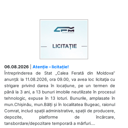
06.08.2026
|
Atenție – licitație!
Întreprinderea de Stat „Calea Ferată din Moldova”
anunță: la 11.08.2026, ora 09.00, va avea loc licitaţia cu
strigare privind darea în locațiune, pe un termen de
până la 3 ani, a 13 bunuri imobile neutilizate în procesul
tehnologic, expuse în 13 loturi. Bunurile, amplasate în
mun.Chișinău, mun.Bălți și în localitatea Bugeac, raionul
Comrat, includ spații administrative, spații de producere,
depozite, platforme de încărcare,
tansbordare/depozitare temporară a mărfuri....