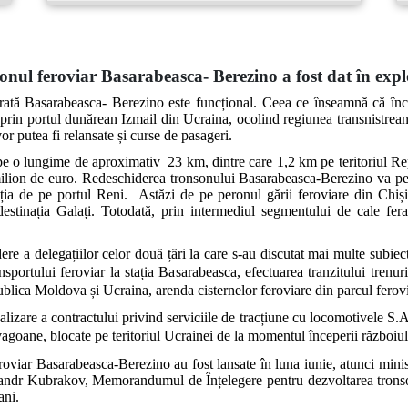
onul feroviar Basarabeasca- Berezino a fost dat în expl
ferată Basarabeasca- Berezino este funcțional. Ceea ce înseamnă că 
prin portul dunărean Izmail din Ucraina, ocolind regiunea transnistrean
vor putea fi relansate și curse de pasageri.
e pe o lungime de aproximativ 23 km, dintre care 1,2 km pe teritoriul R
milion de euro. Redeschiderea tronsonului Basarabeasca-Berezino va per
ația de pe portul Reni.
Astăzi de pe peronul gării feroviare din Chiși
estinația Galați. Totodată, prin intermediul segmentului de cale fera
dere a delegațiilor celor două țări la care s-au discutat mai multe subie
portului feroviar la stația Basarabeasca, efectuarea tranzitului trenuri
publica Moldova și Ucraina, arenda cisternelor feroviare din parcul ferov
realizare a contractului privind serviciile de tracțiune cu locomotivele S.A
vagoane, blocate pe teritoriul Ucrainei de la momentul începerii războiu
roviar Basarabeasca-Berezino au fost lansate în luna iunie, atunci minis
ndr Kubrakov, Memorandumul de Înțelegere pentru dezvoltarea tronso
ani.