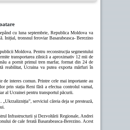
oatare
începând cu luna septembrie, Republica Moldova va
ă. Inițial, tronsnul feroviar Basarabeasca- Berezino
epublicii Moldova. Pentru reconstrucția segmentului
mite transportarea zilnică a aproximativ 12 mii de
nău a pornit primul tren marfar, format din 24 de
tă reabilitat, Ucraina va putea exporta mărfuri în
cte de interes comun. Printre cele mai importante au
lor prin stația Reni fără a efectua controlul vamal,
iar al Ucrainei pentru transportul păcurii.
. „Ukrzalizniția”, serviciul căreia deja se prestează,
lui.
trul Infrastructurii și Dezvoltării Regionale, Andrei
nului de cale ferată Basarabeasca-Berezino. Acest