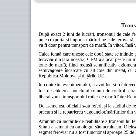
Trons
După exact 2 luni de lucrări, tronsonul de cale 
putea exporta și importa mărfuri pe cale feroviară 
va fi doar pentru transport de marfă, în viitor, însă 
Calea ferată care unește cele două state se întind
feroviar din țara noastră, CFM a alocat peste un 
tone de marfă, fiind redusă semnificativ aglomer
semivagoare încărcate cu articole din metal, cu d
Republica Moldova și în țările UE.
În contextul evenimentului, a avut loc și o întreve
fost deschiderea punctului comun de control a trans
liberalizarea transportului rutier de marfă între Re
De asemenea, oficialii s-au referit și la stadiul de 
precum și la repatrierea vagoanelor/mărfurilor din 
Amintim că lucrările de reabilitare a tronsonului fe
Spînu a semnat cu omologul său ucrainean, Oleksa
segmet feroviar nu a fost funcțional aproape 25 de 