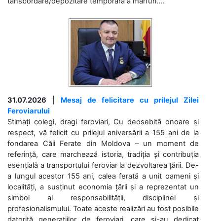
tansbordare/depozitare temporară a mărfuri....
31.07.2026
|
Mesaj de felicitare cu prilejul Zilei
Feroviarului
Stimați colegi, dragi feroviari, Cu deosebită onoare și
respect, vă felicit cu prilejul aniversării a 155 ani de la
fondarea Căii Ferate din Moldova – un moment de
referință, care marchează istoria, tradiția și contribuția
esențială a transportului feroviar la dezvoltarea țării. De-
a lungul acestor 155 ani, calea ferată a unit oameni și
localități, a susținut economia țării și a reprezentat un
simbol al responsabilității, disciplinei și
profesionalismului. Toate aceste realizări au fost posibile
datorită generațiilor de feroviari, care și-au dedicat