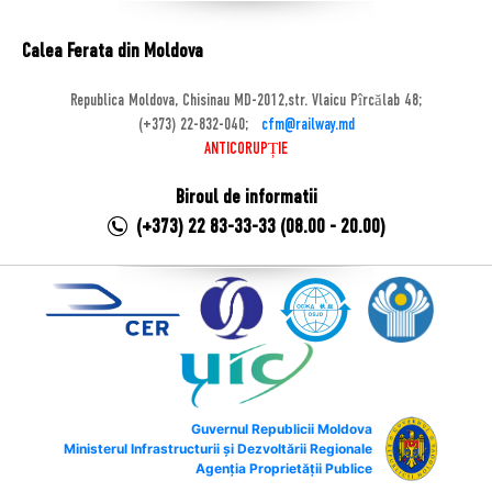
Calea Ferata din Moldova
Republica Moldova, Chisinau MD-2012,str. Vlaicu Pîrcălab 48;
(+373) 22-832-040;
cfm@railway.md
ANTICORUPȚIE
Biroul de informatii
(+373) 22 83-33-33 (08.00 - 20.00)
Guvernul Republicii Moldova
Ministerul Infrastructurii și Dezvoltării Regionale
Agenția Proprietății Publice