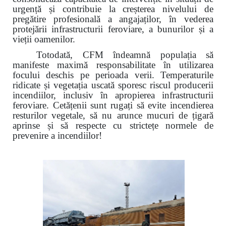
urgență și contribuie la creșterea nivelului de
pregătire profesională a angajaților, în vederea
protejării infrastructurii feroviare, a bunurilor și a
vieții oamenilor.
Totodată, CFM îndeamnă populația să
manifeste maximă responsabilitate în utilizarea
focului deschis pe perioada verii. Temperaturile
ridicate și vegetația uscată sporesc riscul producerii
incendiilor, inclusiv în apropierea infrastructurii
feroviare. Cetățenii sunt rugați să evite incendierea
resturilor vegetale, să nu arunce mucuri de țigară
aprinse și să respecte cu strictețe normele de
prevenire a incendiilor!