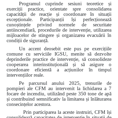
Programul cuprinde sesiuni teoretice și
exerciții practice, orientate spre consolidarea
capacității de reacție și coordonare în situații
excepționale. Participanții își perfecționează
cunoștințele privind normele de securitate
antiincendiară, procedurile de intervenție, utilizarea
mijloacelor de stingere și organizarea evacuării în
condiții de siguranță.
Un accent deosebit este pus pe exercițiile
comune cu serviciile IGSU, menite să dezvolte
deprinderile practice de intervenție, să consolideze
cooperarea interinstituțională și să asigure o
coordonare eficientă a acțiunilor în timpul
intervențiilor reale.
Pe parcursul anului 2025, trenurile de
pompieri ale CFM au intervenit la lichidarea a 7
focare de incendiu, utilizând peste 350 tone de apă
și contribuind semnificativ la limitarea și înlăturarea
consecințelor acestora.
Prin participarea la aceste instruiri, CFM își
consolidează capacitatea de intervenție în situații de