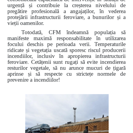
urgență și contribuie la creșterea nivelului de
pregătire profesională a angajaților, în vederea
protejării infrastructurii feroviare, a bunurilor și a
vieții oamenilor.
Totodată, CFM îndeamnă populația să
manifeste maximă responsabilitate în utilizarea
focului deschis pe perioada verii. Temperaturile
ridicate și vegetația uscată sporesc riscul producerii
incendiilor, inclusiv în apropierea infrastructurii
feroviare. Cetățenii sunt rugați să evite incendierea
resturilor vegetale, să nu arunce mucuri de țigară
aprinse și să respecte cu strictețe normele de
prevenire a incendiilor!