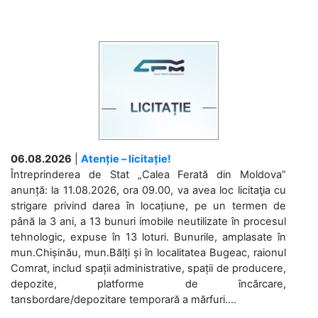
06.08.2026
|
Atenție – licitație!
Întreprinderea de Stat „Calea Ferată din Moldova”
anunță: la 11.08.2026, ora 09.00, va avea loc licitaţia cu
strigare privind darea în locațiune, pe un termen de
până la 3 ani, a 13 bunuri imobile neutilizate în procesul
tehnologic, expuse în 13 loturi. Bunurile, amplasate în
mun.Chișinău, mun.Bălți și în localitatea Bugeac, raionul
Comrat, includ spații administrative, spații de producere,
depozite, platforme de încărcare,
tansbordare/depozitare temporară a mărfuri....