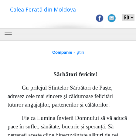
Calea Ferată din Moldova
Companie
- Știri
S
ărbători fericite
!
Cu prilejul Sfintelor Sărbători de Paște,
adresez cele mai sincere și călduroase felicitări
tuturor angajaților, partenerilor și călătorilor!
Fie ca Lumina Învierii Domnului să vă aducă
pace în suflet, sănătate, bucurie și speranță. Să
petreceți aceste clipe binecuvântate alături de cei