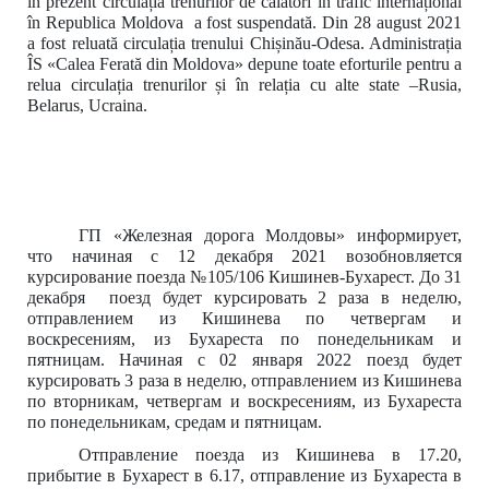
în prezent circulația trenurilor de călători în trafic internațional
în Republica Moldova a fost suspendată. Din 28 august 2021
a fost reluată circulația trenului Chișinău-Odesa. Administrația
ÎS «Calea Ferată din Moldova» depune toate eforturile pentru a
relua circulația trenurilor și în relația cu alte state –Rusia,
Belarus, Ucraina.
ГП
«Железная дорога Молдовы»
информирует,
что начиная с 12 декабря 2021 возобновляется
курсирование поезда №105/106 Кишинев-Бухарест. До 31
декабря поезд будет курсировать 2 раза в неделю,
отправлением из Кишинева по четвергам и
воскресениям, из Бухареста по понедельникам и
пятницам. Начиная с 02 января 2022 поезд будет
курсировать 3 раза в неделю, отправлением из Кишинева
по вторникам, четвергам и воскресениям, из Бухареста
по понедельникам, средам и пятницам.
Отправление поезда из Кишинева в 17.20,
прибытие в Бухарест в 6.17, отправление из Бухареста в