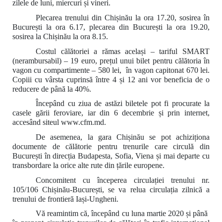
zilele de luni, miercuri și vineri.
Plecarea trenului din Chișinău la ora 17.20, sosirea în
București la ora 6.17, plecarea din București la ora 19.20,
sosirea la Chișinău la ora 8.15.
Costul călătoriei a rămas același – tariful SMART
(nerambursabil) – 19 euro, prețul unui bilet pentru călătoria în
vagon cu compartimente – 580 lei, în vagon capitonat
67
0 lei.
Copiii cu vârsta cuprinsă între 4 și 12 ani vor beneficia de o
reducere de până la 40%.
Începând cu ziua de astăzi biletele pot fi procurate la
casele gării feroviare, iar din 6 decembrie și prin internet,
accesând siteul www.cfm.md.
De asemenea, la gara Chișinău se pot achiziționa
documente de călătorie pentru trenurile care circulă din
București în direcția Budapesta, Sofia, Viena și mai departe cu
transbordare la orice alte rute din țările europene.
Concomitent cu începerea circulației trenului nr.
105/106 Chișinău-București, se va relua circulația zilnică a
trenului de frontieră Iași-Ungheni.
Vă reamintim că, începând cu luna martie 2020 și până