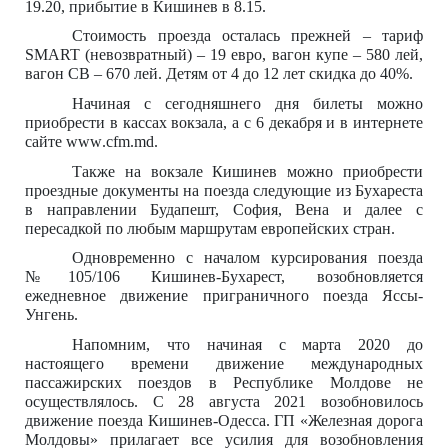
19.20, прибытие в Кишинев в 8.15.
Стоимость проезда осталась прежней – тариф
SMART (невозвратный) – 19 евро, вагон купе – 580 лей,
вагон СВ – 670 лей. Детям от 4 до 12 лет скидка до 40%.
Начиная с сегодняшнего дня билеты можно
приобрести в кассах вокзала, а с 6 декабря и в интернете
сайте
www
.
cfm
.
md
.
Также на вокзале Кишинев можно приобрести
проездные документы на поезда следующие из Бухареста
в направлении Будапешт, София, Вена и далее с
пересадкой по любым маршрутам европейских стран.
Одновременно с началом курсирования поезда
№105/106 Кишинев-Бухарест, возобновляется
ежедневное движение приграничного поезда Яссы-
Унгень.
Напомним, что начиная с марта 2020 до
настоящего времени движение международных
пассажирских поездов в
Республике
Молдове не
осуществлялось. С 28 августа 2021 возобновилось
движение поезда Кишинев-Одесса. ГП
«Железная дорога
Молдовы»
прилагает все усилия для возобновления