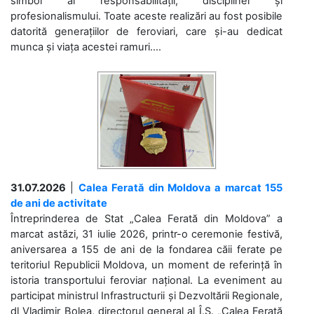
simbol al responsabilității, disciplinei și
profesionalismului. Toate aceste realizări au fost posibile
datorită generațiilor de feroviari, care și-au dedicat
munca și viața acestei ramuri....
31.07.2026
|
Calea Ferată din Moldova a marcat 155
de ani de activitate
Întreprinderea de Stat „Calea Ferată din Moldova” a
marcat astăzi, 31 iulie 2026, printr-o ceremonie festivă,
aniversarea a 155 de ani de la fondarea căii ferate pe
teritoriul Republicii Moldova, un moment de referință în
istoria transportului feroviar național. La eveniment au
participat ministrul Infrastructurii și Dezvoltării Regionale,
dl Vladimir Bolea, directorul general al Î.S. „Calea Ferată