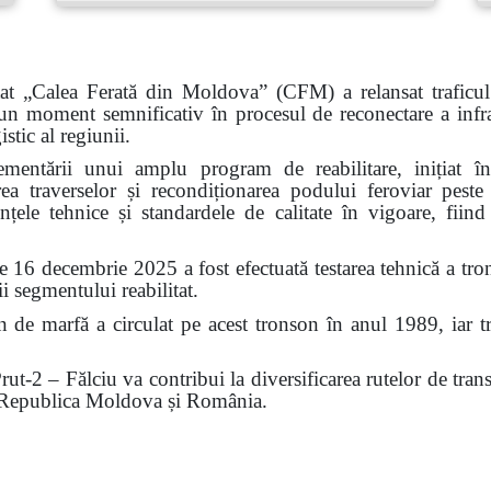
tat „Calea Ferată din Moldova” (CFM) a relansat traficul
moment semnificativ în procesul de reconectare a infrastr
stic al regiunii.
plementării unui amplu program de reabilitare, inițiat
uirea traverselor și recondiționarea podului feroviar peste
nțele tehnice și standardele de calitate în vigoare, fiin
de 16 decembrie 2025 a fost efectuată testarea tehnică a tro
ii segmentului reabilitat.
 de marfă a circulat pe acest tronson în anul 1989, iar tr
rut-2 – Fălciu va contribui la diversificarea rutelor de trans
e Republica Moldova și România.