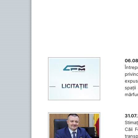
06.08
Întrep
privin
expuse
spații
mărfuri
31.07
Stimaț
Căii 
transp