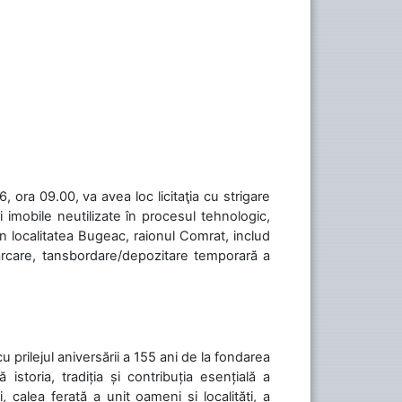
 ora 09.00, va avea loc licitaţia cu strigare
 imobile neutilizate în procesul tehnologic,
în localitatea Bugeac, raionul Comrat, includ
cărcare, tansbordare/depozitare temporară a
cu prilejul aniversării a 155 ani de la fondarea
toria, tradiția și contribuția esențială a
, calea ferată a unit oameni și localități, a