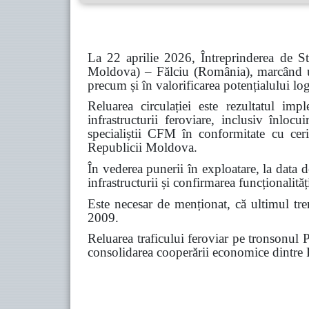
La 22 aprilie 2026, Întreprinderea de S
Moldova) – Fălciu (România), marcând un 
precum și în valorificarea potențialului logi
Reluarea circulației este rezultatul im
infrastructurii feroviare, inclusiv înloc
specialiștii CFM în conformitate cu ceri
Republicii Moldova.
În vederea punerii în exploatare, la data 
infrastructurii și confirmarea funcționalităț
Este necesar de menționat, că ultimul tren
2009.
Reluarea traficului feroviar pe tronsonul P
consolidarea cooperării economice dintr