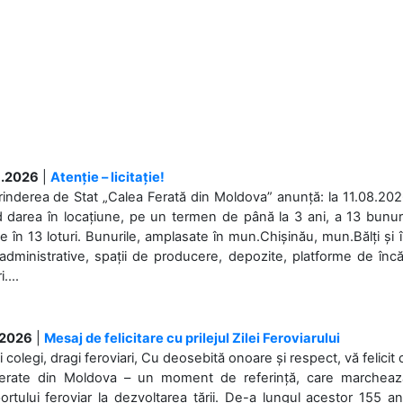
.2026
|
Atenție – licitație!
rinderea de Stat „Calea Ferată din Moldova” anunță: la 11.08.2026,
d darea în locațiune, pe un termen de până la 3 ani, a 13 bunuri
 în 13 loturi. Bunurile, amplasate în mun.Chișinău, mun.Bălți și 
 administrative, spații de producere, depozite, platforme de în
....
.2026
|
Mesaj de felicitare cu prilejul Zilei Feroviarului
i colegi, dragi feroviari, Cu deosebită onoare și respect, vă felicit 
Ferate din Moldova – un moment de referință, care marchează is
ortului feroviar la dezvoltarea țării. De-a lungul acestor 155 ani