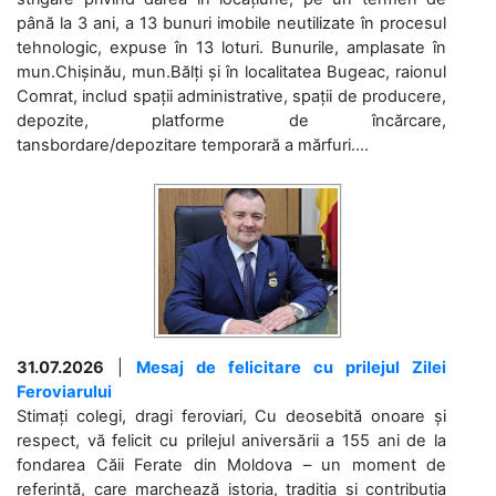
până la 3 ani, a 13 bunuri imobile neutilizate în procesul
tehnologic, expuse în 13 loturi. Bunurile, amplasate în
mun.Chișinău, mun.Bălți și în localitatea Bugeac, raionul
Comrat, includ spații administrative, spații de producere,
depozite, platforme de încărcare,
tansbordare/depozitare temporară a mărfuri....
31.07.2026
|
Mesaj de felicitare cu prilejul Zilei
Feroviarului
Stimați colegi, dragi feroviari, Cu deosebită onoare și
respect, vă felicit cu prilejul aniversării a 155 ani de la
fondarea Căii Ferate din Moldova – un moment de
referință, care marchează istoria, tradiția și contribuția