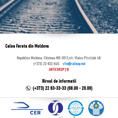
Calea Ferata din Moldova
Republica Moldova, Chisinau MD-2012,str. Vlaicu Pîrcălab 48;
(+373) 22-832-040;
cfm@railway.md
ANTICORUPȚIE
Biroul de informatii
(+373) 22 83-33-33 (08.00 - 20.00)