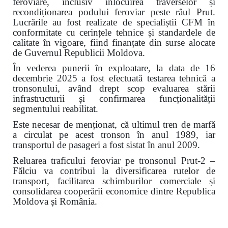
feroviare, inclusiv înlocuirea traverselor și
recondiționarea podului feroviar peste râul Prut.
Lucrările au fost realizate de specialiștii CFM în
conformitate cu cerințele tehnice și standardele de
calitate în vigoare, fiind finanțate din surse alocate
de Guvernul Republicii Moldova.
În vederea punerii în exploatare, la data de 16
decembrie 2025 a fost efectuată testarea tehnică a
tronsonului, având drept scop evaluarea stării
infrastructurii și confirmarea funcționalității
segmentului reabilitat.
Este necesar de menționat, că ultimul tren de marfă
a circulat pe acest tronson în anul 1989, iar
transportul de pasageri a fost sistat în anul 2009.
Reluarea traficului feroviar pe tronsonul Prut-2 –
Fălciu va contribui la diversificarea rutelor de
transport, facilitarea schimburilor comerciale și
consolidarea cooperării economice dintre Republica
Moldova și România.