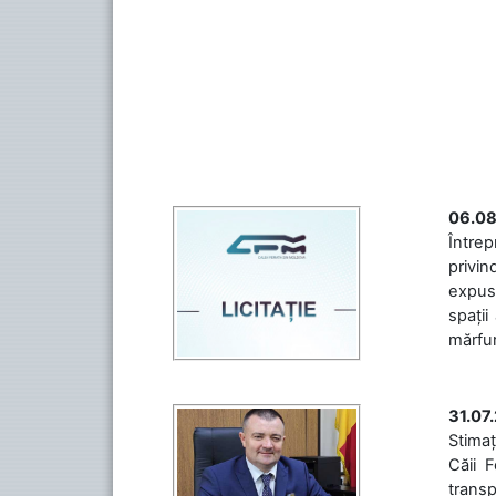
06.08
Întrep
privin
expuse
spații
mărfuri
31.07
Stimaț
Căii 
transp