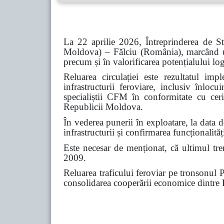
La 22 aprilie 2026, Întreprinderea de S
Moldova) – Fălciu (România), marcând un 
precum și în valorificarea potențialului logi
Reluarea circulației este rezultatul im
infrastructurii feroviare, inclusiv înloc
specialiștii CFM în conformitate cu ceri
Republicii Moldova.
În vederea punerii în exploatare, la data 
infrastructurii și confirmarea funcționalităț
Este necesar de menționat, că ultimul tren
2009.
Reluarea traficului feroviar pe tronsonul P
consolidarea cooperării economice dintr