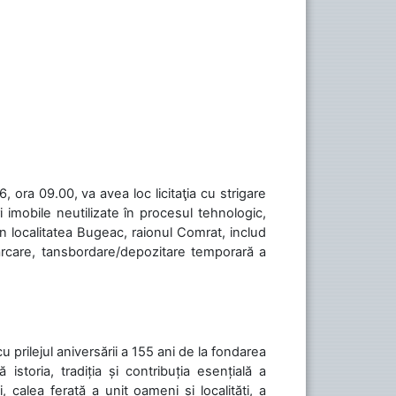
 ora 09.00, va avea loc licitaţia cu strigare
 imobile neutilizate în procesul tehnologic,
în localitatea Bugeac, raionul Comrat, includ
cărcare, tansbordare/depozitare temporară a
cu prilejul aniversării a 155 ani de la fondarea
toria, tradiția și contribuția esențială a
, calea ferată a unit oameni și localități, a