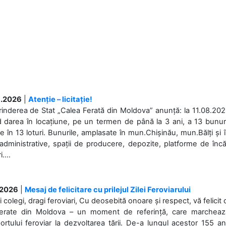
.2026
|
Atenție – licitație!
rinderea de Stat „Calea Ferată din Moldova” anunță: la 11.08.2026,
d darea în locațiune, pe un termen de până la 3 ani, a 13 bunuri
 în 13 loturi. Bunurile, amplasate în mun.Chișinău, mun.Bălți și 
 administrative, spații de producere, depozite, platforme de în
....
.2026
|
Mesaj de felicitare cu prilejul Zilei Feroviarului
i colegi, dragi feroviari, Cu deosebită onoare și respect, vă felicit 
Ferate din Moldova – un moment de referință, care marchează is
ortului feroviar la dezvoltarea țării. De-a lungul acestor 155 ani