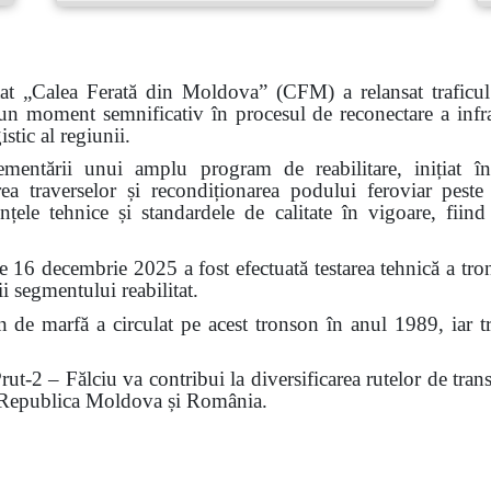
tat „Calea Ferată din Moldova” (CFM) a relansat traficul
moment semnificativ în procesul de reconectare a infrastr
stic al regiunii.
plementării unui amplu program de reabilitare, inițiat
uirea traverselor și recondiționarea podului feroviar peste
nțele tehnice și standardele de calitate în vigoare, fiin
de 16 decembrie 2025 a fost efectuată testarea tehnică a tro
ii segmentului reabilitat.
 de marfă a circulat pe acest tronson în anul 1989, iar tr
rut-2 – Fălciu va contribui la diversificarea rutelor de trans
e Republica Moldova și România.