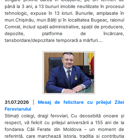
până la 3 ani, a 13 bunuri imobile neutilizate în procesul
tehnologic, expuse în 13 loturi. Bunurile, amplasate în
mun.Chișinău, mun.Bălți și în localitatea Bugeac, raionul
Comrat, includ spații administrative, spații de producere,
depozite, platforme de încărcare,
tansbordare/depozitare temporară a mărfuri....
31.07.2026
|
Mesaj de felicitare cu prilejul Zilei
Feroviarului
Stimați colegi, dragi feroviari, Cu deosebită onoare și
respect, vă felicit cu prilejul aniversării a 155 ani de la
fondarea Căii Ferate din Moldova – un moment de
referință, care marchează istoria, tradiția și contribuția