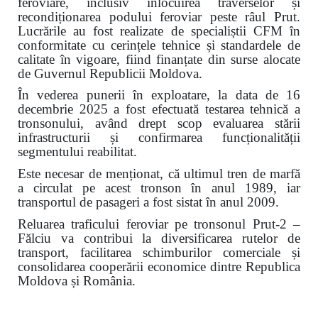
feroviare, inclusiv înlocuirea traverselor și
recondiționarea podului feroviar peste râul Prut.
Lucrările au fost realizate de specialiștii CFM în
conformitate cu cerințele tehnice și standardele de
calitate în vigoare, fiind finanțate din surse alocate
de Guvernul Republicii Moldova.
În vederea punerii în exploatare, la data de 16
decembrie 2025 a fost efectuată testarea tehnică a
tronsonului, având drept scop evaluarea stării
infrastructurii și confirmarea funcționalității
segmentului reabilitat.
Este necesar de menționat, că ultimul tren de marfă
a circulat pe acest tronson în anul 1989, iar
transportul de pasageri a fost sistat în anul 2009.
Reluarea traficului feroviar pe tronsonul Prut-2 –
Fălciu va contribui la diversificarea rutelor de
transport, facilitarea schimburilor comerciale și
consolidarea cooperării economice dintre Republica
Moldova și România.