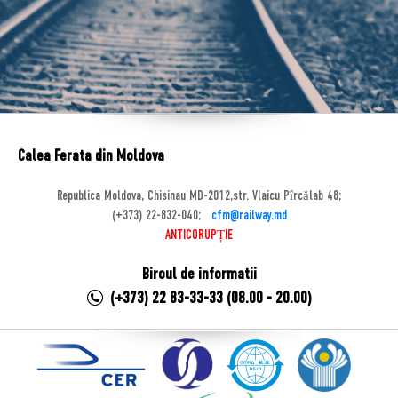
Calea Ferata din Moldova
Republica Moldova, Chisinau MD-2012,str. Vlaicu Pîrcălab 48;
(+373) 22-832-040;
cfm@railway.md
ANTICORUPȚIE
Biroul de informatii
(+373) 22 83-33-33 (08.00 - 20.00)