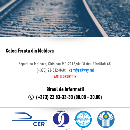
Calea Ferata din Moldova
Republica Moldova, Chisinau MD-2012,str. Vlaicu Pîrcălab 48;
(+373) 22-832-040;
cfm@railway.md
ANTICORUPȚIE
Biroul de informatii
(+373) 22 83-33-33 (08.00 - 20.00)