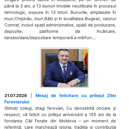
până la 3 ani, a 13 bunuri imobile neutilizate în procesul
tehnologic, expuse în 13 loturi. Bunurile, amplasate în
mun.Chișinău, mun.Bălți și în localitatea Bugeac, raionul
Comrat, includ spații administrative, spații de producere,
depozite, platforme de încărcare,
tansbordare/depozitare temporară a mărfuri....
31.07.2026
|
Mesaj de felicitare cu prilejul Zilei
Feroviarului
Stimați colegi, dragi feroviari, Cu deosebită onoare și
respect, vă felicit cu prilejul aniversării a 155 ani de la
fondarea Căii Ferate din Moldova – un moment de
referință, care marchează istoria, tradiția și contribuția