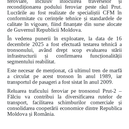
feroviare, inclusiv înlocuirea traverselor și
recondiționarea podului feroviar peste râul Prut.
Lucrările au fost realizate de specialiștii CFM în
conformitate cu cerințele tehnice și standardele de
calitate în vigoare, fiind finanțate din surse alocate
de Guvernul Republicii Moldova.
În vederea punerii în exploatare, la data de 16
decembrie 2025 a fost efectuată testarea tehnică a
tronsonului, având drept scop evaluarea stării
infrastructurii și confirmarea funcționalității
segmentului reabilitat.
Este necesar de menționat, că ultimul tren de marfă
a circulat pe acest tronson în anul 1989, iar
transportul de pasageri a fost sistat în anul 2009.
Reluarea traficului feroviar pe tronsonul Prut-2 –
Fălciu va contribui la diversificarea rutelor de
transport, facilitarea schimburilor comerciale și
consolidarea cooperării economice dintre Republica
Moldova și România.