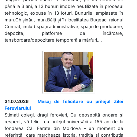
până la 3 ani, a 13 bunuri imobile neutilizate în procesul
tehnologic, expuse în 13 loturi. Bunurile, amplasate în
mun.Chișinău, mun.Bălți și în localitatea Bugeac, raionul
Comrat, includ spații administrative, spații de producere,
depozite, platforme de încărcare,
tansbordare/depozitare temporară a mărfuri....
31.07.2026
|
Mesaj de felicitare cu prilejul Zilei
Feroviarului
Stimați colegi, dragi feroviari, Cu deosebită onoare și
respect, vă felicit cu prilejul aniversării a 155 ani de la
fondarea Căii Ferate din Moldova – un moment de
referință, care marchează istoria, tradiția și contribuția