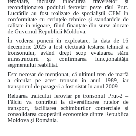
feroviare, inclusiv înlocuirea traverselor și
recondiționarea podului feroviar peste râul Prut.
Lucrările au fost realizate de specialiștii CFM în
conformitate cu cerințele tehnice și standardele de
calitate în vigoare, fiind finanțate din surse alocate
de Guvernul Republicii Moldova.
În vederea punerii în exploatare, la data de 16
decembrie 2025 a fost efectuată testarea tehnică a
tronsonului, având drept scop evaluarea stării
infrastructurii și confirmarea funcționalității
segmentului reabilitat.
Este necesar de menționat, că ultimul tren de marfă
a circulat pe acest tronson în anul 1989, iar
transportul de pasageri a fost sistat în anul 2009.
Reluarea traficului feroviar pe tronsonul Prut-2 –
Fălciu va contribui la diversificarea rutelor de
transport, facilitarea schimburilor comerciale și
consolidarea cooperării economice dintre Republica
Moldova și România.