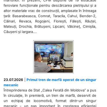
mărfurilor. În prezent, CFM dispune de 19 estacade
feroviare funcționale pentru descărcarea pietrișului și a
altor materiale vrac de construcții, amplasate în întreaga
țară: Basarabeasca, Comrat, Taraclia, Cahul, Bender-2,
Căinari, Revaca, Rogojeni, Florești, Fălești, Răuțel,
Mateuți, Drochia, Brătușeni, Lipcani, Vălcineț, Cimișlia,
Căușeni și Iargara....
23.07.2026
|
Primul tren de marfă operat de un singur
mecanic
Întreprinderea de Stat „Calea Ferată din Moldova” a pus
în circulație, în premieră, un tren de marfă, deservit de
un echipaj de locomotivă, format dintr-un singur
mecanic - un pas important în creșterea eficienței