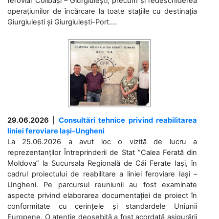
feroviar Colibași – Giurgiulești, precum și redeschiderea
operațiunilor de încărcare la toate stațiile cu destinația
Giurgiulești și Giurgiulești-Port....
29.06.2026
|
Consultări tehnice privind reabilitarea
liniei feroviare Iași-Ungheni
La 25.06.2026 a avut loc o vizită de lucru a
reprezentanților Întreprinderii de Stat ”Calea Ferată din
Moldova” la Sucursala Regională de Căi Ferate Iași, în
cadrul proiectului de reabilitare a liniei feroviare Iași –
Ungheni. Pe parcursul reuniunii au fost examinate
aspecte privind elaborarea documentației de proiect în
conformitate cu cerințele și standardele Uniunii
Europene. O atenție deosebită a fost acordată asigurării