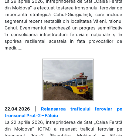
La 29 aprilie 2026, Întreprinderea de Stat „Calea Ferată
din Moldova” a efectuat testarea tronsonului feroviar de
importanță strategică Cahul-Giurgiulești, care include
segmentul recent restabilit din localitatea Văleni, raionul
Cahul. Evenimentul marchează un progres semnificativ
în consolidarea infrastructurii feroviare naționale și în
sporirea rezilienței acesteia în fața provocărilor de
mediu....
22.04.2026
|
Relansarea traficului feroviar pe
tronsonul Prut-2 – Fălciu
La 22 aprilie 2026, Întreprinderea de Stat „Calea Ferată
din Moldova” (CFM) a relansat traficul feroviar pe
tronsonul Prut-2 (Republica Moldova) – Fălciu