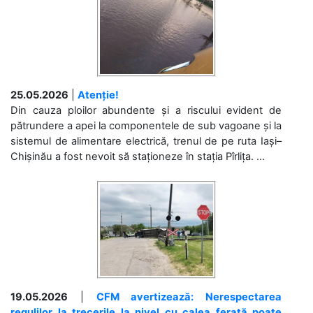
25.05.2026
|
Atenție!
Din cauza ploilor abundente și a riscului evident de
pătrundere a apei la componentele de sub vagoane și la
sistemul de alimentare electrică, trenul de pe ruta Iași–
Chișinău a fost nevoit să staționeze în stația Pîrlița. ...
19.05.2026
|
CFM avertizează: Nerespectarea
regulilor la trecerile la nivel cu calea ferată poate