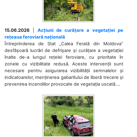
15.06.2026
|
Acțiuni de curățare a vegetației pe
rețeaua feroviară națională
Întreprinderea de Stat „Calea Ferată din Moldova”
desfășoară lucrări de defrișare și curățare a vegetației
înalte de-a lungul rețelei feroviare, cu prioritate în
zonele cu vizibilitate redusă. Aceste intervenții sunt
necesare pentru asigurarea vizibilității semnalelor și
indicatoarelor, menținerea gabaritului de liberă trecere și
prevenirea incendiilor provocate de vegetația uscată....