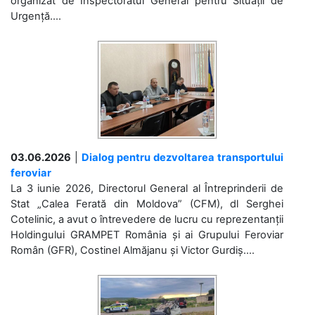
organizat de Inspectoratul General pentru Situații de
Urgență....
03.06.2026
|
Dialog pentru dezvoltarea transportului
feroviar
La 3 iunie 2026, Directorul General al Întreprinderii de
Stat „Calea Ferată din Moldova” (CFM), dl Serghei
Cotelinic, a avut o întrevedere de lucru cu reprezentanții
Holdingului GRAMPET România și ai Grupului Feroviar
Român (GFR), Costinel Almăjanu și Victor Gurdiș....