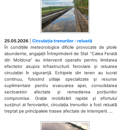
25.05.2026
|
Circulația trenurilor - reluată
În condițiile meteorologice dificile provocate de ploile
abundente, angajații Întreprinderii de Stat “Calea Ferată
din Moldova” au intervenit operativ pentru limitarea
efectelor asupra infrastructurii feroviare și reluarea
circulației în siguranță. Echipele din teren au lucrat
continuu, folosind utilaje specializate și resurse
suplimentare pentru evacuarea apei, consolidarea
sectoarelor afectate și remedierea porțiunilor
compromise. Grație mobilizării rapide și efortului
susținut al feroviarilor, circulația trenurilor a fost reluată
treptat pe principalele trasee afectate de intemperii. ...