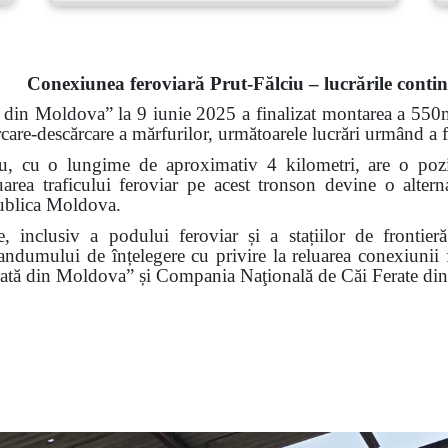
Conexiunea feroviară Prut-Fălciu – lucrările conti
ă din Moldova” la 9 iunie 2025 a finalizat montarea a 550m 
rcare-descărcare a mărfurilor, următoarele lucrări urmând a f
u, cu o lungime de aproximativ 4 kilometri, are o poziți
ea traficului feroviar pe acest tronson devine o alterna
publica Moldova.
iare, inclusiv a podului feroviar și a stațiilor de front
dumului de înțelegere cu privire la reluarea conexiunii f
rată din Moldova” și Compania Naţională de Căi Ferate di