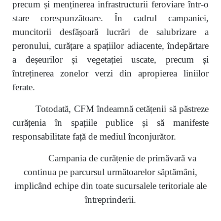
precum și menținerea infrastructurii feroviare într-o
stare corespunzătoare. În cadrul campaniei,
muncitorii desfășoară lucrări de salubrizare a
peronului, curățare a spațiilor adiacente, îndepărtare
a deșeurilor și vegetației uscate, precum și
întreținerea zonelor verzi din apropierea liniilor
ferate.
Totodată, CFM îndeamnă cetățenii să păstreze
curățenia în spațiile publice și să manifeste
responsabilitate față de mediul înconjurător.
Campania de curățenie de primăvară va
continua pe parcursul următoarelor săptămâni,
implicând echipe din toate sucursalele teritoriale ale
întreprinderii
.