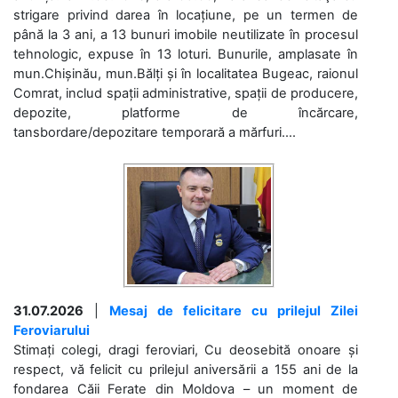
strigare privind darea în locațiune, pe un termen de
până la 3 ani, a 13 bunuri imobile neutilizate în procesul
tehnologic, expuse în 13 loturi. Bunurile, amplasate în
mun.Chișinău, mun.Bălți și în localitatea Bugeac, raionul
Comrat, includ spații administrative, spații de producere,
depozite, platforme de încărcare,
tansbordare/depozitare temporară a mărfuri....
31.07.2026
|
Mesaj de felicitare cu prilejul Zilei
Feroviarului
Stimați colegi, dragi feroviari, Cu deosebită onoare și
respect, vă felicit cu prilejul aniversării a 155 ani de la
fondarea Căii Ferate din Moldova – un moment de