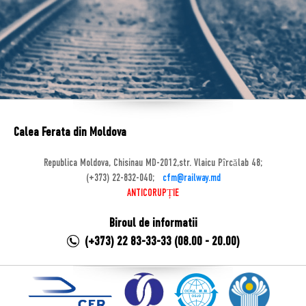
Calea Ferata din Moldova
Republica Moldova, Chisinau MD-2012,str. Vlaicu Pîrcălab 48;
(+373) 22-832-040;
cfm@railway.md
ANTICORUPȚIE
Biroul de informatii
(+373) 22 83-33-33 (08.00 - 20.00)