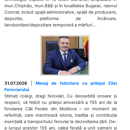
mun.Chișinău, mun.Bălți și în localitatea Bugeac, raionul
Comrat, includ spații administrative, spații de producere,
depozite, platforme de încărcare,
tansbordare/depozitare temporară a mărfuri....
31.07.2026
|
Mesaj de felicitare cu prilejul Zilei
Feroviarului
Stimați colegi, dragi feroviari, Cu deosebită onoare și
respect, vă felicit cu prilejul aniversării a 155 ani de la
fondarea Căii Ferate din Moldova – un moment de
referință, care marchează istoria, tradiția și contribuția
esențială a transportului feroviar la dezvoltarea țării. De-
a lungul acestor 155 ani, calea ferată a unit oameni și