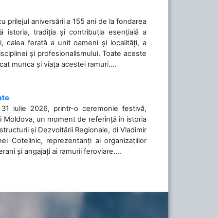
cu prilejul aniversării a 155 ani de la fondarea
toria, tradiția și contribuția esențială a
, calea ferată a unit oameni și localități, a
isciplinei și profesionalismului. Toate aceste
icat munca și viața acestei ramuri....
ate
31 iulie 2026, printr-o ceremonie festivă,
cii Moldova, un moment de referință în istoria
tructurii și Dezvoltării Regionale, dl Vladimir
i Cotelinic, reprezentanți ai organizațiilor
ani și angajați ai ramurii feroviare....