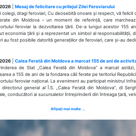
.2026
|
Mesaj de felicitare cu prilejul Zilei Feroviarului
i colegi, dragi feroviari, Cu deosebită onoare și respect, vă felicit 
Ferate din Moldova – un moment de referință, care marchează is
ortului feroviar la dezvoltarea țării. De-a lungul acestor 155 ani
ut economia țării și a reprezentat un simbol al responsabilității, d
ări au fost posibile datorită generațiilor de feroviari, care și-au ded
.2026
|
Calea Ferată din Moldova a marcat 155 de ani de activit
prinderea de Stat „Calea Ferată din Moldova” a marcat astăzi, 
sarea a 155 de ani de la fondarea căii ferate pe teritoriul Republi
ortului feroviar național. La eveniment au participat ministrul Infras
 directorul general al Î.S. „Calea Ferată din Moldova”, dl Serghe
ale, conducători ai sucursalelor întreprinderii din întreaga țară, veter
Afișați mai multe ...