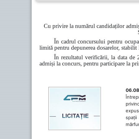
Cu privire la numărul candidaților admiș
În cadrul concursului pentru ocupar
limită pentru depunerea dosarelor, stabilit
În rezultatul verificării, la data d
admiși la concurs, pentru participare la pr
06.08
Întrep
privin
expuse
spații
mărfuri