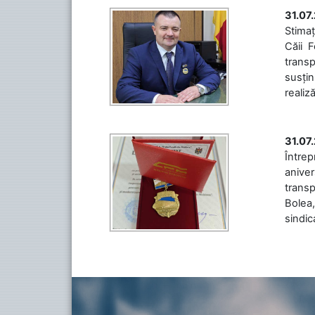
31.07
Stimaț
Căii 
transp
susțin
realiz
31.07
Între
aniver
transp
Bolea,
sindic