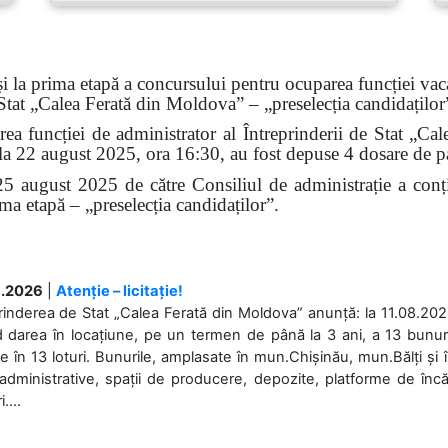
i la prima etapă a concursului pentru ocuparea funcției vaca
Stat „Calea Ferată din Moldova” – „preselecția candidaților
ea funcției de administrator al Întreprinderii de Stat „C
 la 22 august 2025, ora 16:30, au fost depuse 4 dosare de pa
e 25 august 2025 de către Consiliul de administrație a conț
ima etapă – „preselecția candidaților”.
.2026
|
Atenție – licitație!
rinderea de Stat „Calea Ferată din Moldova” anunță: la 11.08.2026,
d darea în locațiune, pe un termen de până la 3 ani, a 13 bunuri
 în 13 loturi. Bunurile, amplasate în mun.Chișinău, mun.Bălți și 
 administrative, spații de producere, depozite, platforme de în
....