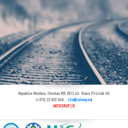
Republica Moldova, Chisinau MD-2012,str. Vlaicu Pîrcălab 48;
(+373) 22-832-040;
cfm@railway.md
ANTICORUPȚIE