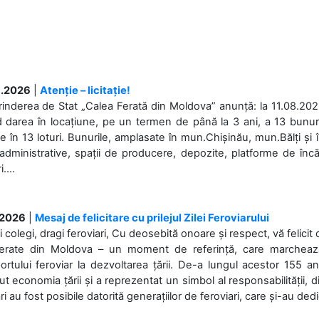
.2026
|
Atenție – licitație!
rinderea de Stat „Calea Ferată din Moldova” anunță: la 11.08.2026,
d darea în locațiune, pe un termen de până la 3 ani, a 13 bunuri
 în 13 loturi. Bunurile, amplasate în mun.Chișinău, mun.Bălți și 
 administrative, spații de producere, depozite, platforme de în
....
.2026
|
Mesaj de felicitare cu prilejul Zilei Feroviarului
i colegi, dragi feroviari, Cu deosebită onoare și respect, vă felicit 
Ferate din Moldova – un moment de referință, care marchează is
ortului feroviar la dezvoltarea țării. De-a lungul acestor 155 ani
ut economia țării și a reprezentat un simbol al responsabilității, d
ări au fost posibile datorită generațiilor de feroviari, care și-au ded