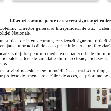
Eforturi comune pentru creșterea siguranței rutier
telinic, Director general al Întreprinderii de Stat „Calea
liției Naționale.
t un subiect de interes comun, ce vizează siguranța rutieră
enajarea unor noi căi de acces peste infrastructura feroviară
ficarea soluțiilor pentru remedierea situației dificile din m
principalele artere de circulație dintre sectoare, inclusiv l
iere.
n privind necesitatea soluționării, în cel mai scurt timp, 
 proiecte de amenajare a căilor de acces, cu prioritate pe co