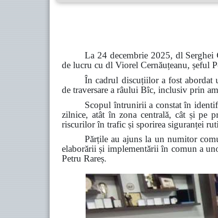
La 24 decembrie 2025, dl Serghei Co
de lucru cu dl Viorel Cernăuțeanu, șeful Po
În cadrul discuțiilor a fost aborda
de traversare a râului Bîc, inclusiv prin am
Scopul întrunirii a constat în identi
zilnice, atât în zona centrală, cât și pe 
riscurilor în trafic și sporirea siguranței rut
Părțile au ajuns la un numitor comu
elaborării și implementării în comun a unor
Petru Rareș.