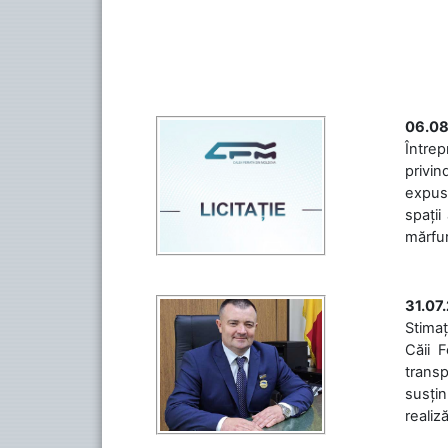
06.08
Întrep
privin
expuse
spații
mărfuri
31.07
Stimaț
Căii 
transp
susțin
realiz