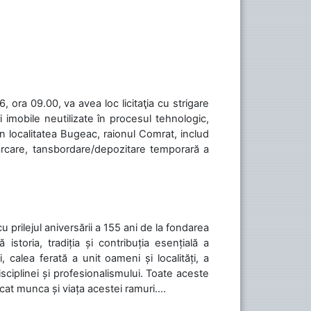
 ora 09.00, va avea loc licitaţia cu strigare
 imobile neutilizate în procesul tehnologic,
în localitatea Bugeac, raionul Comrat, includ
cărcare, tansbordare/depozitare temporară a
cu prilejul aniversării a 155 ani de la fondarea
toria, tradiția și contribuția esențială a
, calea ferată a unit oameni și localități, a
isciplinei și profesionalismului. Toate aceste
icat munca și viața acestei ramuri....