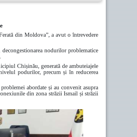
e
 Ferată din Moldova”, a avut o întrevedere
 și decongestionarea nodurilor problematice
.
unicipiul Chișinău, generată de ambuteiajele
a nivelul podurilor, precum și în reducerea
a problemei abordate și au convenit asupra
nexiunile din zona străzii Ismail și străzii