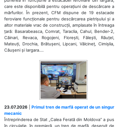
punerea în funcțiune a estacadei feroviare din Iargara,
care este disponibilă pentru operațiuni de descărcare a
mărfurilor. În prezent, CFM dispune de 19 estacade
feroviare funcționale pentru descărcarea pietrișului și a
altor materiale vrac de construcții, amplasate în întreaga
țară: Basarabeasca, Comrat, Taraclia, Cahul, Bender-2,
Căinari, Revaca, Rogojeni, Florești, Fălești, Răuțel,
Mateuți, Drochia, Brătușeni, Lipcani, Vălcineț, Cimișlia,
Căușeni și Iargara....
23.07.2026
|
Primul tren de marfă operat de un singur
mecanic
Întreprinderea de Stat „Calea Ferată din Moldova” a pus
în circulație, în premieră, un tren de marfă, deservit de