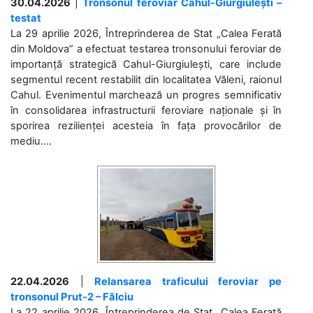
30.04.2026
|
Tronsonul feroviar Cahul-Giurgiulești –
testat
La 29 aprilie 2026, Întreprinderea de Stat „Calea Ferată
din Moldova” a efectuat testarea tronsonului feroviar de
importanță strategică Cahul-Giurgiulești, care include
segmentul recent restabilit din localitatea Văleni, raionul
Cahul. Evenimentul marchează un progres semnificativ
în consolidarea infrastructurii feroviare naționale și în
sporirea rezilienței acesteia în fața provocărilor de
mediu....
22.04.2026
|
Relansarea traficului feroviar pe
tronsonul Prut-2 – Fălciu
La 22 aprilie 2026, Întreprinderea de Stat „Calea Ferată