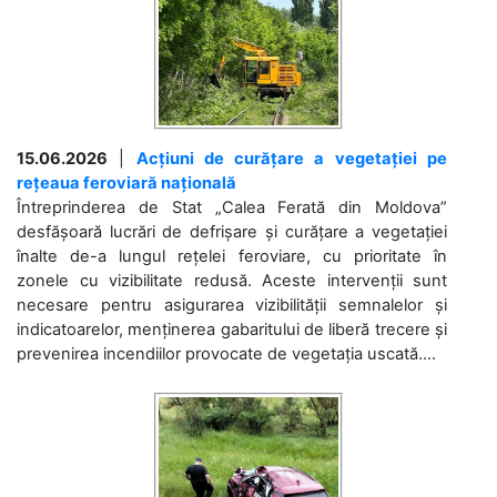
15.06.2026
|
Acțiuni de curățare a vegetației pe
rețeaua feroviară națională
Întreprinderea de Stat „Calea Ferată din Moldova”
desfășoară lucrări de defrișare și curățare a vegetației
înalte de-a lungul rețelei feroviare, cu prioritate în
zonele cu vizibilitate redusă. Aceste intervenții sunt
necesare pentru asigurarea vizibilității semnalelor și
indicatoarelor, menținerea gabaritului de liberă trecere și
prevenirea incendiilor provocate de vegetația uscată....