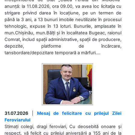
anunță: la 11.08.2026, ora 09.00, va avea loc licitaţia cu
strigare privind darea în locațiune, pe un termen de
până la 3 ani, a 13 bunuri imobile neutilizate în procesul
tehnologic, expuse în 13 loturi. Bunurile, amplasate în
mun.Chișinău, mun.Bălți și în localitatea Bugeac, raionul
Comrat, includ spații administrative, spații de producere,
depozite, platforme de încărcare,
tansbordare/depozitare temporară a mărfuri....
31.07.2026
|
Mesaj de felicitare cu prilejul Zilei
Feroviarului
Stimați colegi, dragi feroviari, Cu deosebită onoare și
respect, vă felicit cu prilejul aniversării a 155 ani de la