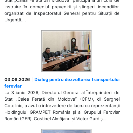
Stat „Calea Ferată din Moldova” participă la un curs de
instruire în domeniul prevenirii și stingerii incendiilor,
organizat de Inspectoratul General pentru Situații de
Urgență....
03.06.2026
|
Dialog pentru dezvoltarea transportului
feroviar
La 3 iunie 2026, Directorul General al Întreprinderii de
Stat „Calea Ferată din Moldova” (CFM), dl Serghei
Cotelinic, a avut o întrevedere de lucru cu reprezentanții
Holdingului GRAMPET România și ai Grupului Feroviar
Român (GFR), Costinel Almăjanu și Victor Gurdiș....