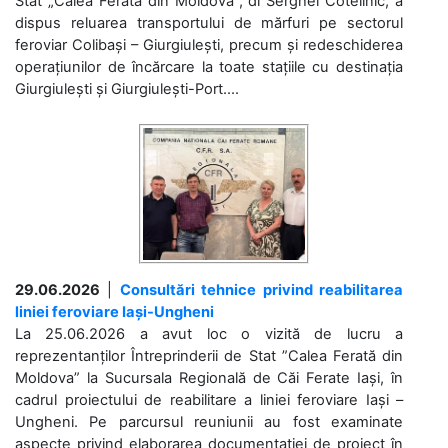
Stat „Calea Ferată din Moldova”, dl Serghei Cotelinic, a
dispus reluarea transportului de mărfuri pe sectorul
feroviar Colibași – Giurgiulești, precum și redeschiderea
operațiunilor de încărcare la toate stațiile cu destinația
Giurgiulești și Giurgiulești-Port....
29.06.2026
|
Consultări tehnice privind reabilitarea
liniei feroviare Iași-Ungheni
La 25.06.2026 a avut loc o vizită de lucru a
reprezentanților Întreprinderii de Stat ”Calea Ferată din
Moldova” la Sucursala Regională de Căi Ferate Iași, în
cadrul proiectului de reabilitare a liniei feroviare Iași –
Ungheni. Pe parcursul reuniunii au fost examinate
aspecte privind elaborarea documentației de proiect în