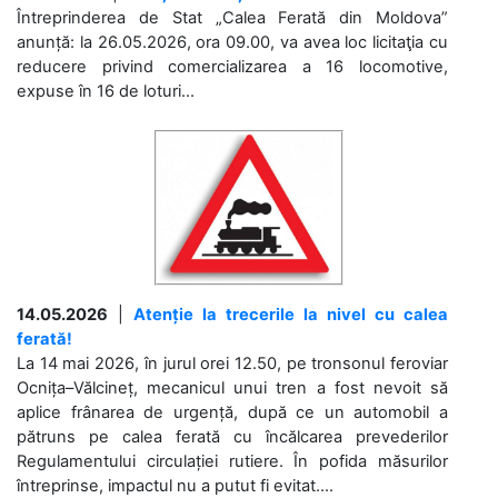
Întreprinderea de Stat „Calea Ferată din Moldova”
anunță: la 26.05.2026, ora 09.00, va avea loc licitaţia cu
reducere privind comercializarea a 16 locomotive,
expuse în 16 de loturi...
14.05.2026
|
Atenție la trecerile la nivel cu calea
ferată!
La 14 mai 2026, în jurul orei 12.50, pe tronsonul feroviar
Ocnița–Vălcineț, mecanicul unui tren a fost nevoit să
aplice frânarea de urgență, după ce un automobil a
pătruns pe calea ferată cu încălcarea prevederilor
Regulamentului circulației rutiere. În pofida măsurilor
întreprinse, impactul nu a putut fi evitat....