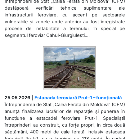
Întreprinderii de Stat „Calea Ferată din Moldova” (CFM)
desfășoară verificări tehnice suplimentare ale
infrastructurii feroviare, cu accent pe sectoarele
vulnerabile și zonele unde anterior au fost înregistrate
procese de instabilitate a terenului, în special pe
segmentul feroviar Cahul-Giurgiulești....
25.05.2026
|
Estacada feroviară Prut-1 – funcțională
Întreprinderea de Stat „Calea Ferată din Moldova” (CFM)
anunță finalizarea lucrărilor de reparație și punerea în
funcțiune a estacadei feroviare Prut-1. Specialiștii
întreprinderii au construit, cu forțe proprii, în circa două
săptămâni, 400 metri de cale ferată, inclusiv estacada
feroviară Prut-1, cu o lungime de 118 metri. În cadrul