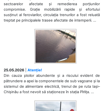
sectoarelor afectate și remedierea porțiunilor
compromise. Grație mobilizării rapide și efortului
susținut al feroviarilor, circulația trenurilor a fost reluată
treptat pe principalele trasee afectate de intemperii. ...
25.05.2026
|
Atenție!
Din cauza ploilor abundente și a riscului evident de
pătrundere a apei la componentele de sub vagoane și la
sistemul de alimentare electrică, trenul de pe ruta Iași–
Chișinău a fost nevoit să staționeze în stația Pîrlița. ...