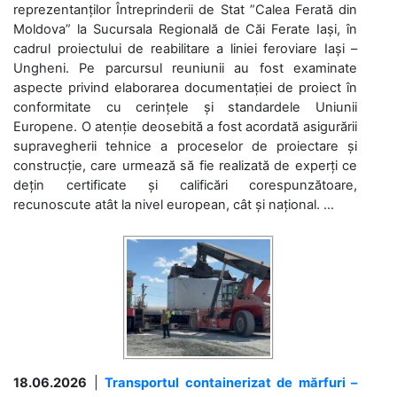
reprezentanților Întreprinderii de Stat ”Calea Ferată din
Moldova” la Sucursala Regională de Căi Ferate Iași, în
cadrul proiectului de reabilitare a liniei feroviare Iași –
Ungheni. Pe parcursul reuniunii au fost examinate
aspecte privind elaborarea documentației de proiect în
conformitate cu cerințele și standardele Uniunii
Europene. O atenție deosebită a fost acordată asigurării
supravegherii tehnice a proceselor de proiectare și
construcție, care urmează să fie realizată de experți ce
dețin certificate și calificări corespunzătoare,
recunoscute atât la nivel european, cât și național. ...
18.06.2026
|
Transportul containerizat de mărfuri –