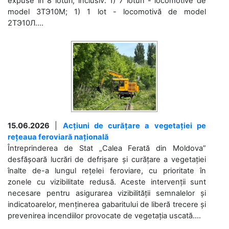
expuse în 8 loturi, inclusiv: 1) 7 loturi - locomotive de
model 3ТЭ10М; 1) 1 lot - locomotivă de model
2ТЭ10Л....
15.06.2026
|
Acțiuni de curățare a vegetației pe
rețeaua feroviară națională
Întreprinderea de Stat „Calea Ferată din Moldova”
desfășoară lucrări de defrișare și curățare a vegetației
înalte de-a lungul rețelei feroviare, cu prioritate în
zonele cu vizibilitate redusă. Aceste intervenții sunt
necesare pentru asigurarea vizibilității semnalelor și
indicatoarelor, menținerea gabaritului de liberă trecere și
prevenirea incendiilor provocate de vegetația uscată....