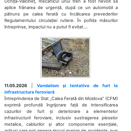
Ocnița–Vălcineț, mecanicul unui tren a fost nevoit să
aplice frânarea de urgență, după ce un automobil a
pătruns pe calea ferată cu încălcarea prevederilor
Regulamentului circulației rutiere. În pofida măsurilor
întreprinse, impactul nu a putut fi evitat....
11.05.2026
|
Vandalism și tentative de furt la
infrastructura feroviară
Întreprinderea de Stat „Calea Ferată din Moldova” (CFM)
exprimă profundă îngrijorare față de intensificarea
cazurilor de furt și deteriorare a elementelor
infrastructurii feroviare, inclusiv sustragerea pieselor
metalice, cablurilor și altor componente esențiale,
acțiuni care pot genera riscuri majore de accidente, pun