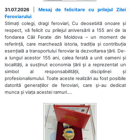
31.07.2026
|
Mesaj de felicitare cu prilejul Zilei
Feroviarului
Stimați colegi, dragi feroviari, Cu deosebită onoare și
respect, vă felicit cu prilejul aniversării a 155 ani de la
fondarea Căii Ferate din Moldova – un moment de
referință, care marchează istoria, tradiția și contribuția
esențială a transportului feroviar la dezvoltarea țării. De-
a lungul acestor 155 ani, calea ferată a unit oameni și
localități, a susținut economia țării și a reprezentat un
simbol al responsabilității, disciplinei și
profesionalismului. Toate aceste realizări au fost posibile
datorită generațiilor de feroviari, care și-au dedicat
munca și viața acestei ramuri....