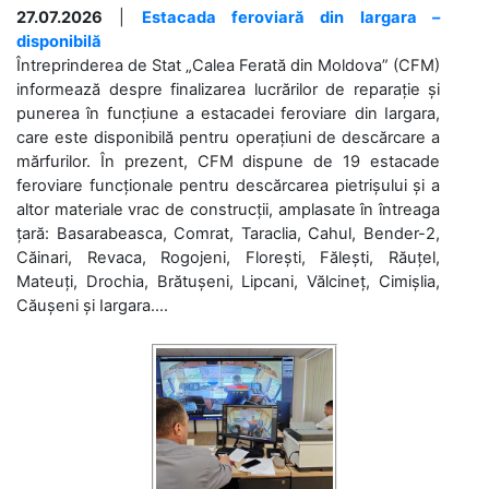
27.07.2026
|
Estacada feroviară din Iargara –
disponibilă
Întreprinderea de Stat „Calea Ferată din Moldova” (CFM)
informează despre finalizarea lucrărilor de reparație și
punerea în funcțiune a estacadei feroviare din Iargara,
care este disponibilă pentru operațiuni de descărcare a
mărfurilor. În prezent, CFM dispune de 19 estacade
feroviare funcționale pentru descărcarea pietrișului și a
altor materiale vrac de construcții, amplasate în întreaga
țară: Basarabeasca, Comrat, Taraclia, Cahul, Bender-2,
Căinari, Revaca, Rogojeni, Florești, Fălești, Răuțel,
Mateuți, Drochia, Brătușeni, Lipcani, Vălcineț, Cimișlia,
Căușeni și Iargara....