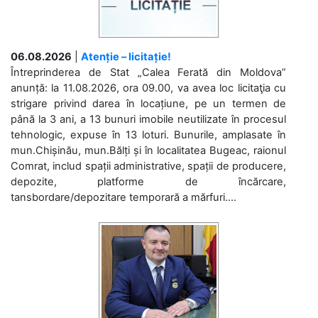
06.08.2026
|
Atenție – licitație!
Întreprinderea de Stat „Calea Ferată din Moldova”
anunță: la 11.08.2026, ora 09.00, va avea loc licitaţia cu
strigare privind darea în locațiune, pe un termen de
până la 3 ani, a 13 bunuri imobile neutilizate în procesul
tehnologic, expuse în 13 loturi. Bunurile, amplasate în
mun.Chișinău, mun.Bălți și în localitatea Bugeac, raionul
Comrat, includ spații administrative, spații de producere,
depozite, platforme de încărcare,
tansbordare/depozitare temporară a mărfuri....