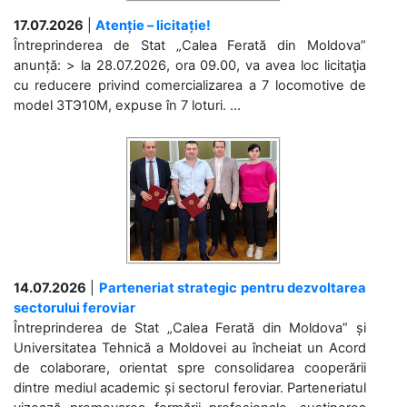
17.07.2026
|
Atenție – licitație!
Întreprinderea de Stat „Calea Ferată din Moldova”
anunță: > la 28.07.2026, ora 09.00, va avea loc licitaţia
cu reducere privind comercializarea a 7 locomotive de
model 3ТЭ10М, expuse în 7 loturi. ...
14.07.2026
|
Parteneriat strategic pentru dezvoltarea
sectorului feroviar
Întreprinderea de Stat „Calea Ferată din Moldova” și
Universitatea Tehnică a Moldovei au încheiat un Acord
de colaborare, orientat spre consolidarea cooperării
dintre mediul academic și sectorul feroviar. Parteneriatul