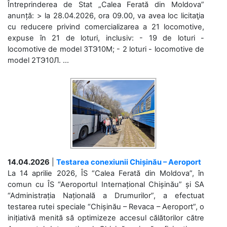
Întreprinderea de Stat „Calea Ferată din Moldova”
anunță: > la 28.04.2026, ora 09.00, va avea loc licitaţia
cu reducere privind comercializarea a 21 locomotive,
expuse în 21 de loturi, inclusiv: - 19 de loturi -
locomotive de model 3ТЭ10М; - 2 loturi - locomotive de
model 2ТЭ10Л. ...
14.04.2026
|
Testarea conexiunii Chișinău – Aeroport
La 14 aprilie 2026, ÎS “Calea Ferată din Moldova”, în
comun cu ÎS “Aeroportul Internațional Chișinău” și SA
“Administrația Națională a Drumurilor”, a efectuat
testarea rutei speciale “Chișinău – Revaca – Aeroport”, o
inițiativă menită să optimizeze accesul călătorilor către