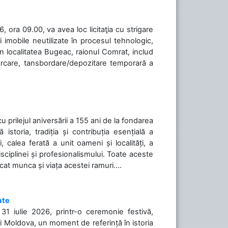
 ora 09.00, va avea loc licitaţia cu strigare
 imobile neutilizate în procesul tehnologic,
în localitatea Bugeac, raionul Comrat, includ
cărcare, tansbordare/depozitare temporară a
cu prilejul aniversării a 155 ani de la fondarea
toria, tradiția și contribuția esențială a
, calea ferată a unit oameni și localități, a
isciplinei și profesionalismului. Toate aceste
icat munca și viața acestei ramuri....
ate
31 iulie 2026, printr-o ceremonie festivă,
cii Moldova, un moment de referință în istoria