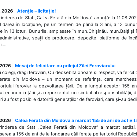
.2026
|
Atenție – licitație!
rinderea de Stat „Calea Ferată din Moldova” anunță: la 11.08.2026,
d darea în locațiune, pe un termen de până la 3 ani, a 13 bunuri
 în 13 loturi. Bunurile, amplasate în mun.Chișinău, mun.Bălți și 
 administrative, spații de producere, depozite, platforme de în
....
.2026
|
Mesaj de felicitare cu prilejul Zilei Feroviarului
i colegi, dragi feroviari, Cu deosebită onoare și respect, vă felicit 
Ferate din Moldova – un moment de referință, care marchează is
ortului feroviar la dezvoltarea țării. De-a lungul acestor 155 ani
ut economia țării și a reprezentat un simbol al responsabilității, d
ări au fost posibile datorită generațiilor de feroviari, care și-au ded
.2026
|
Calea Ferată din Moldova a marcat 155 de ani de activit
prinderea de Stat „Calea Ferată din Moldova” a marcat astăzi, 
sarea a 155 de ani de la fondarea căii ferate pe teritoriul Republi