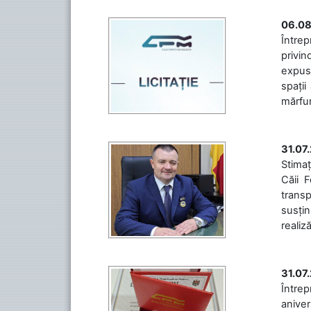
06.08
Întrep
privin
expuse
spații
mărfuri
31.07
Stimaț
Căii 
transp
susțin
realiz
31.07
Între
aniver