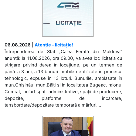
06.08.2026
|
Atenție – licitație!
Întreprinderea de Stat „Calea Ferată din Moldova”
anunță: la 11.08.2026, ora 09.00, va avea loc licitaţia cu
strigare privind darea în locațiune, pe un termen de
până la 3 ani, a 13 bunuri imobile neutilizate în procesul
tehnologic, expuse în 13 loturi. Bunurile, amplasate în
mun.Chișinău, mun.Bălți și în localitatea Bugeac, raionul
Comrat, includ spații administrative, spații de producere,
depozite, platforme de încărcare,
tansbordare/depozitare temporară a mărfuri....