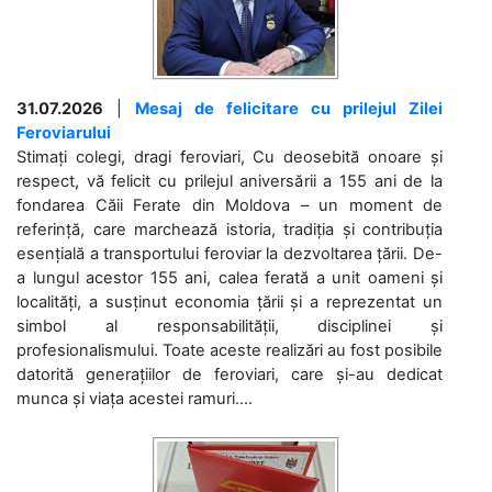
31.07.2026
|
Mesaj de felicitare cu prilejul Zilei
Feroviarului
Stimați colegi, dragi feroviari, Cu deosebită onoare și
respect, vă felicit cu prilejul aniversării a 155 ani de la
fondarea Căii Ferate din Moldova – un moment de
referință, care marchează istoria, tradiția și contribuția
esențială a transportului feroviar la dezvoltarea țării. De-
a lungul acestor 155 ani, calea ferată a unit oameni și
localități, a susținut economia țării și a reprezentat un
simbol al responsabilității, disciplinei și
profesionalismului. Toate aceste realizări au fost posibile
datorită generațiilor de feroviari, care și-au dedicat
munca și viața acestei ramuri....