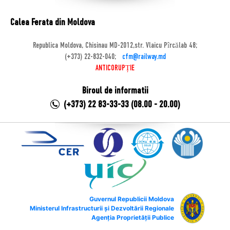
Calea Ferata din Moldova
Republica Moldova, Chisinau MD-2012,str. Vlaicu Pîrcălab 48;
(+373) 22-832-040;
cfm@railway.md
ANTICORUPȚIE
Biroul de informatii
(+373) 22 83-33-33 (08.00 - 20.00)
Guvernul Republicii Moldova
Ministerul Infrastructurii și Dezvoltării Regionale
Agenția Proprietății Publice