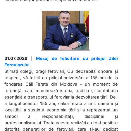
31.07.2026
|
Mesaj de felicitare cu prilejul Zilei
Feroviarului
Stimați colegi, dragi feroviari, Cu deosebită onoare și
respect, vă felicit cu prilejul aniversării a 155 ani de la
fondarea Căii Ferate din Moldova – un moment de
referință, care marchează istoria, tradiția și contribuția
esențială a transportului feroviar la dezvoltarea țării. De-
a lungul acestor 155 ani, calea ferată a unit oameni și
localități, a susținut economia țării și a reprezentat un
simbol al responsabilității, disciplinei și
profesionalismului. Toate aceste realizări au fost posibile
datorită generațiilor de feroviari, care și-au dedicat