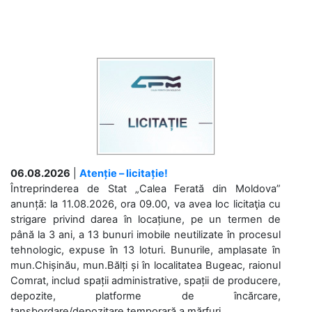
06.08.2026
|
Atenție – licitație!
Întreprinderea de Stat „Calea Ferată din Moldova”
anunță: la 11.08.2026, ora 09.00, va avea loc licitaţia cu
strigare privind darea în locațiune, pe un termen de
până la 3 ani, a 13 bunuri imobile neutilizate în procesul
tehnologic, expuse în 13 loturi. Bunurile, amplasate în
mun.Chișinău, mun.Bălți și în localitatea Bugeac, raionul
Comrat, includ spații administrative, spații de producere,
depozite, platforme de încărcare,
tansbordare/depozitare temporară a mărfuri....