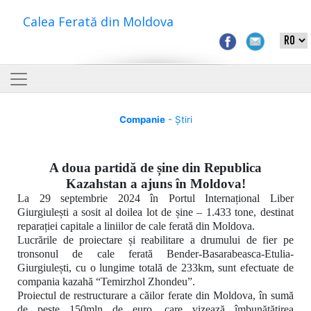
Calea Ferată din Moldova
Companie
- Știri
A doua partidă de șine din Republica
Kazahstan a ajuns în Moldova!
La 29 septembrie 2024 în Portul Internațional Liber
Giurgiulești a sosit al doilea lot de șine – 1.433 tone, destinat
reparației capitale a liniilor de cale ferată din Moldova.
Lucrările de proiectare și reabilitare a drumului de fier pe
tronsonul de cale ferată
Bender-Basarabeasca-Etulia-
Giurgiulești, cu o lungime totală de 233km,
sunt efectuate de
compania kazahă
“Temirzhol Zhondeu”.
Proiectul de restructurare a căilor ferate din Moldova, în sumă
de peste 150mln de euro, care vizează îmbunătățirea