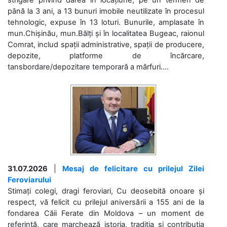
până la 3 ani, a 13 bunuri imobile neutilizate în procesul
tehnologic, expuse în 13 loturi. Bunurile, amplasate în
mun.Chișinău, mun.Bălți și în localitatea Bugeac, raionul
Comrat, includ spații administrative, spații de producere,
depozite, platforme de încărcare,
tansbordare/depozitare temporară a mărfuri....
31.07.2026
|
Mesaj de felicitare cu prilejul Zilei
Feroviarului
Stimați colegi, dragi feroviari, Cu deosebită onoare și
respect, vă felicit cu prilejul aniversării a 155 ani de la
fondarea Căii Ferate din Moldova – un moment de
referință, care marchează istoria, tradiția și contribuția