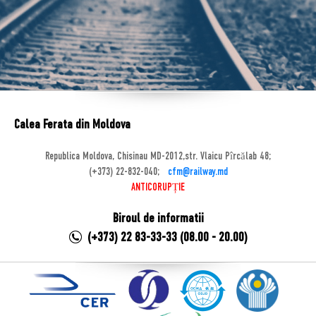
Calea Ferata din Moldova
Republica Moldova, Chisinau MD-2012,str. Vlaicu Pîrcălab 48;
(+373) 22-832-040;
cfm@railway.md
ANTICORUPȚIE
Biroul de informatii
(+373) 22 83-33-33 (08.00 - 20.00)