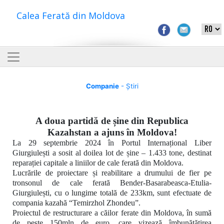
Calea Ferată din Moldova
Companie
- Știri
A doua partidă de șine din Republica
Kazahstan a ajuns în Moldova!
La 29 septembrie 2024 în Portul Internațional Liber
Giurgiulești a sosit al doilea lot de șine – 1.433 tone, destinat
reparației capitale a liniilor de cale ferată din Moldova.
Lucrările de proiectare și reabilitare a drumului de fier pe
tronsonul de cale ferată
Bender-Basarabeasca-Etulia-
Giurgiulești, cu o lungime totală de 233km,
sunt efectuate de
compania kazahă
“Temirzhol Zhondeu”.
Proiectul de restructurare a căilor ferate din Moldova, în sumă
de peste 150mln de euro, care vizează îmbunătățirea