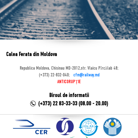
Calea Ferata din Moldova
Republica Moldova, Chisinau MD-2012,str. Vlaicu Pîrcălab 48;
(+373) 22-832-040;
cfm@railway.md
ANTICORUPȚIE
Biroul de informatii
(+373) 22 83-33-33 (08.00 - 20.00)