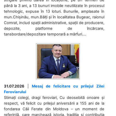
până la 3 ani, a 13 bunuri imobile neutilizate în procesul
tehnologic, expuse în 13 loturi. Bunurile, amplasate în
mun.Chișinău, mun.Bălți și în localitatea Bugeac, raionul
Comrat, includ spații administrative, spații de producere,
depozite, platforme de încărcare,
tansbordare/depozitare temporară a mărfuri....
31.07.2026
|
Mesaj de felicitare cu prilejul Zilei
Feroviarului
Stimați colegi, dragi feroviari, Cu deosebită onoare și
respect, vă felicit cu prilejul aniversării a 155 ani de la
fondarea Căii Ferate din Moldova – un moment de
referință, care marchează istoria, tradiția și contribuția