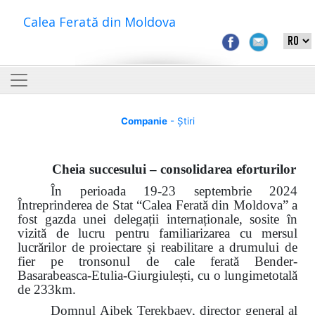
Calea Ferată din Moldova
Companie
- Știri
Cheia succesului – consolidarea eforturilor
În perioada 19-23 septembrie 2024
Întreprinderea de Stat
“
Calea Ferată din Moldova”
a
fost gazda unei delegații internaționale, sosite în
vizită de lucru pentru familiarizarea cu mersul
lucrărilor de proiectare și reabilitare a drumului de
fier pe tronsonul de cale ferată
Bender-
Basarabeasca-Etulia-Giurgiulești, cu o lungimetotală
de 233km.
Domnul Aibek Terekbaev, director general al