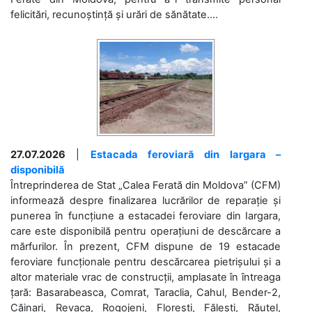
felicitări, recunoștință și urări de sănătate....
27.07.2026
|
Estacada feroviară din Iargara –
disponibilă
Întreprinderea de Stat „Calea Ferată din Moldova” (CFM)
informează despre finalizarea lucrărilor de reparație și
punerea în funcțiune a estacadei feroviare din Iargara,
care este disponibilă pentru operațiuni de descărcare a
mărfurilor. În prezent, CFM dispune de 19 estacade
feroviare funcționale pentru descărcarea pietrișului și a
altor materiale vrac de construcții, amplasate în întreaga
țară: Basarabeasca, Comrat, Taraclia, Cahul, Bender-2,
Căinari, Revaca, Rogojeni, Florești, Fălești, Răuțel,