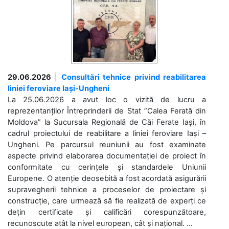
29.06.2026
|
Consultări tehnice privind reabilitarea
liniei feroviare Iași-Ungheni
La 25.06.2026 a avut loc o vizită de lucru a
reprezentanților Întreprinderii de Stat ”Calea Ferată din
Moldova” la Sucursala Regională de Căi Ferate Iași, în
cadrul proiectului de reabilitare a liniei feroviare Iași –
Ungheni. Pe parcursul reuniunii au fost examinate
aspecte privind elaborarea documentației de proiect în
conformitate cu cerințele și standardele Uniunii
Europene. O atenție deosebită a fost acordată asigurării
supravegherii tehnice a proceselor de proiectare și
construcție, care urmează să fie realizată de experți ce
dețin certificate și calificări corespunzătoare,
recunoscute atât la nivel european, cât și național. ...