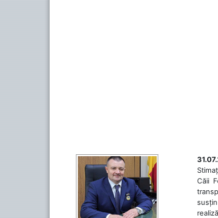
31.07
Stimaț
Căii 
transp
susțin
realiz