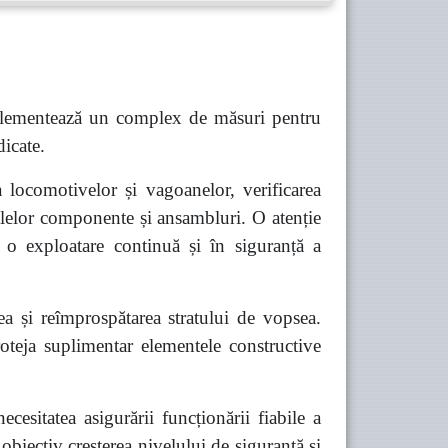
mplementează un complex de măsuri pentru
dicate.
a locomotivelor și vagoanelor, verificarea
palelor componente și ansambluri. O atenție
a o exploatare continuă și în siguranță a
rea și reîmprospătarea stratului de vopsea.
oteja suplimentar elementele constructive
ecesitatea asigurării funcționării fiabile a
t obiectiv creșterea nivelului de siguranță și