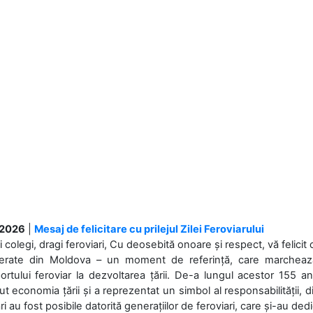
.2026
|
Mesaj de felicitare cu prilejul Zilei Feroviarului
i colegi, dragi feroviari, Cu deosebită onoare și respect, vă felicit 
Ferate din Moldova – un moment de referință, care marchează is
ortului feroviar la dezvoltarea țării. De-a lungul acestor 155 ani
ut economia țării și a reprezentat un simbol al responsabilității, d
ări au fost posibile datorită generațiilor de feroviari, care și-au ded