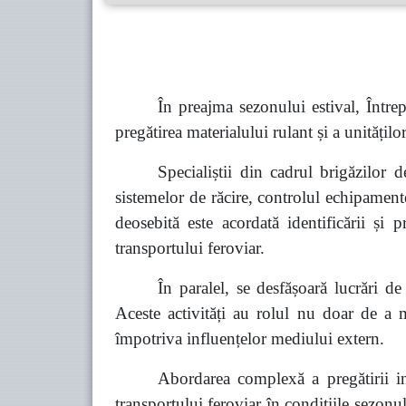
În preajma sezonului estival, Înt
pregătirea materialului rulant și a unitățil
Specialiștii din cadrul brigăzilor 
sistemelor de răcire, controlul echipament
deosebită este acordată identificării și
transportului feroviar.
În paralel, se desfășoară lucrări de
Aceste activități au rolul nu doar de a 
împotriva influențelor mediului extern.
Abordarea
complex
ă a pregătirii i
transportului feroviar în condițiile sezonulu