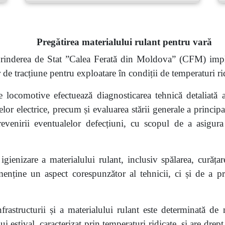
Pregătirea materialului rulant pentru vară
reprinderea de Stat ”Calea Ferată din Moldova” (CFM) i
or de tracțiune pentru exploatare în condiții de temperaturi ri
de locomotive efectuează diagnosticarea tehnică detaliată 
elor electrice, precum și evaluarea stării generale a princi
 prevenirii eventualelor defecțiuni, cu scopul de a asigur
 igienizare a materialului rulant, inclusiv spălarea, curăța
menține un aspect corespunzător al tehnicii, ci și de a pr
nfrastructurii și a materialului rulant este determinată de n
i estival, caracterizat prin temperaturi ridicate, și are drep