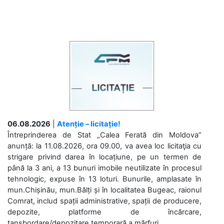
06.08.2026
|
Atenție – licitație!
Întreprinderea de Stat „Calea Ferată din Moldova”
anunță: la 11.08.2026, ora 09.00, va avea loc licitaţia cu
strigare privind darea în locațiune, pe un termen de
până la 3 ani, a 13 bunuri imobile neutilizate în procesul
tehnologic, expuse în 13 loturi. Bunurile, amplasate în
mun.Chișinău, mun.Bălți și în localitatea Bugeac, raionul
Comrat, includ spații administrative, spații de producere,
depozite, platforme de încărcare,
tansbordare/depozitare temporară a mărfuri....