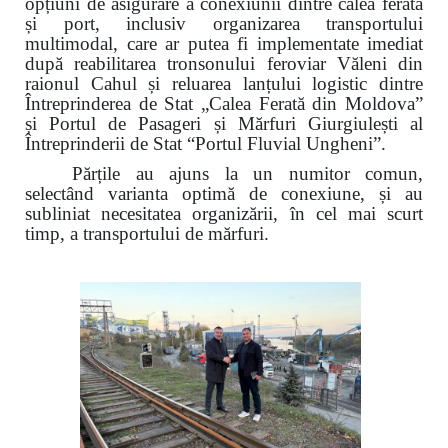
opțiuni de asigurare a conexiunii dintre calea ferată
și port, inclusiv organizarea transportului
multimodal, care ar putea fi implementate imediat
după reabilitarea tronsonului feroviar Văleni din
raionul Cahul și reluarea lanțului logistic dintre
Întreprinderea de Stat „Calea Ferată din Moldova”
și Portul de Pasageri și Mărfuri Giurgiulești al
Întreprinderii de Stat “Portul Fluvial Ungheni”.
Părțile au ajuns la un numitor comun,
selectând varianta optimă de conexiune, și au
subliniat necesitatea organizării, în cel mai scurt
timp, a transportului de mărfuri.