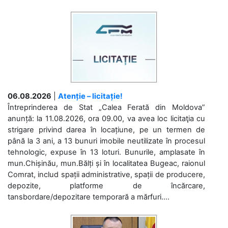
06.08.2026
|
Atenție – licitație!
Întreprinderea de Stat „Calea Ferată din Moldova”
anunță: la 11.08.2026, ora 09.00, va avea loc licitaţia cu
strigare privind darea în locațiune, pe un termen de
până la 3 ani, a 13 bunuri imobile neutilizate în procesul
tehnologic, expuse în 13 loturi. Bunurile, amplasate în
mun.Chișinău, mun.Bălți și în localitatea Bugeac, raionul
Comrat, includ spații administrative, spații de producere,
depozite, platforme de încărcare,
tansbordare/depozitare temporară a mărfuri....