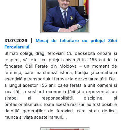
31.07.2026
|
Mesaj de felicitare cu prilejul Zilei
Feroviarului
Stimați colegi, dragi feroviari, Cu deosebită onoare și
respect, vă felicit cu prilejul aniversării a 155 ani de la
fondarea Căii Ferate din Moldova – un moment de
referință, care marchează istoria, tradiția și contribuția
esențială a transportului feroviar la dezvoltarea țării. De-
a lungul acestor 155 ani, calea ferată a unit oameni și
localități, a susținut economia țării și a reprezentat un
simbol al responsabilității, disciplinei și
profesionalismului. Toate aceste realizări au fost posibile
datorită generațiilor de feroviari, care și-au dedicat
munca și viața acestei ramuri....