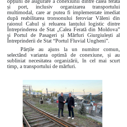
opțiuni de asigurare a conexiunii dintre calea ferată
și port, inclusiv organizarea transportului
multimodal, care ar putea fi implementate imediat
după reabilitarea tronsonului feroviar Văleni din
raionul Cahul și reluarea lanțului logistic dintre
Întreprinderea de Stat „Calea Ferată din Moldova”
și Portul de Pasageri și Mărfuri Giurgiulești al
Întreprinderii de Stat “Portul Fluvial Ungheni”.
Părțile au ajuns la un numitor comun,
selectând varianta optimă de conexiune, și au
subliniat necesitatea organizării, în cel mai scurt
timp, a transportului de mărfuri.