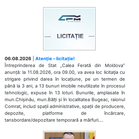
06.08.2026
|
Atenție – licitație!
Întreprinderea de Stat „Calea Ferată din Moldova”
anunță: la 11.08.2026, ora 09.00, va avea loc licitaţia cu
strigare privind darea în locațiune, pe un termen de
până la 3 ani, a 13 bunuri imobile neutilizate în procesul
tehnologic, expuse în 13 loturi. Bunurile, amplasate în
mun.Chișinău, mun.Bălți și în localitatea Bugeac, raionul
Comrat, includ spații administrative, spații de producere,
depozite, platforme de încărcare,
tansbordare/depozitare temporară a mărfuri....