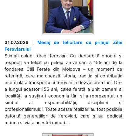
31.07.2026
|
Mesaj de felicitare cu prilejul Zilei
Feroviarului
Stimați colegi, dragi feroviari, Cu deosebită onoare și
respect, vă felicit cu prilejul aniversării a 155 ani de la
fondarea Căii Ferate din Moldova – un moment de
referință, care marchează istoria, tradiția și contribuția
esențială a transportului feroviar la dezvoltarea țării. De-
a lungul acestor 155 ani, calea ferată a unit oameni și
localități, a susținut economia țării și a reprezentat un
simbol al responsabilității, disciplinei și
profesionalismului. Toate aceste realizări au fost posibile
datorită generațiilor de feroviari, care și-au dedicat
munca și viața acestei ramuri....