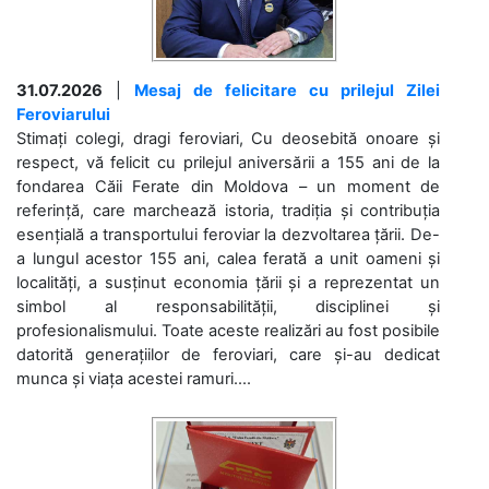
31.07.2026
|
Mesaj de felicitare cu prilejul Zilei
Feroviarului
Stimați colegi, dragi feroviari, Cu deosebită onoare și
respect, vă felicit cu prilejul aniversării a 155 ani de la
fondarea Căii Ferate din Moldova – un moment de
referință, care marchează istoria, tradiția și contribuția
esențială a transportului feroviar la dezvoltarea țării. De-
a lungul acestor 155 ani, calea ferată a unit oameni și
localități, a susținut economia țării și a reprezentat un
simbol al responsabilității, disciplinei și
profesionalismului. Toate aceste realizări au fost posibile
datorită generațiilor de feroviari, care și-au dedicat
munca și viața acestei ramuri....