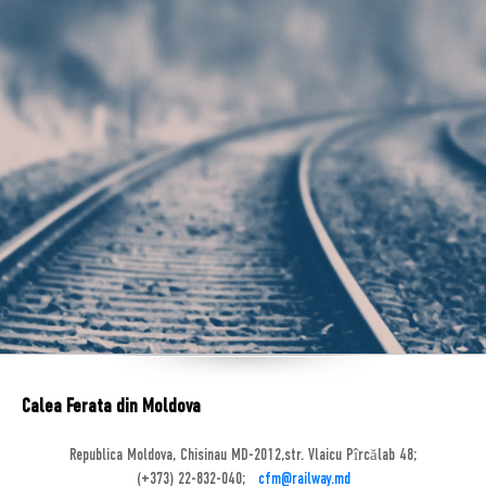
Calea Ferata din Moldova
Republica Moldova, Chisinau MD-2012,str. Vlaicu Pîrcălab 48;
(+373) 22-832-040;
cfm@railway.md