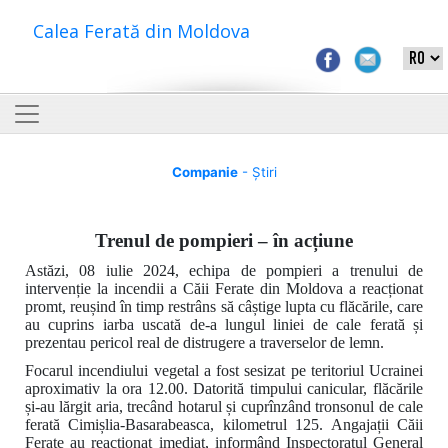
Calea Ferată din Moldova
Companie
- Știri
Trenul de pompieri – în acțiune
Astăzi, 08 iulie 2024, echipa de pompieri a trenului de
intervenție la incendii a Căii Ferate din Moldova a reacționat
promt, reușind în timp restrâns să câștige lupta cu flăcările, care
au cuprins iarba uscată de-a lungul liniei de cale ferată și
prezentau pericol real de distrugere a traverselor de lemn.
Focarul incendiului vegetal a fost sesizat pe teritoriul Ucrainei
aproximativ la ora 12.00. Datorită timpului canicular, flăcările
și-au lărgit aria, trecând hotarul și cuprînzând tronsonul de cale
ferată Cimișlia-Basarabeasca, kilometrul 125. Angajații Căii
Ferate au reacționat imediat, informând Inspectoratul General