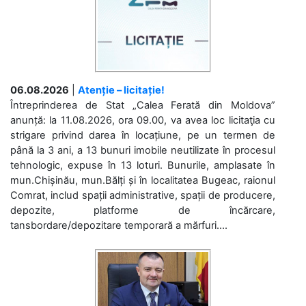
06.08.2026
|
Atenție – licitație!
Întreprinderea de Stat „Calea Ferată din Moldova”
anunță: la 11.08.2026, ora 09.00, va avea loc licitaţia cu
strigare privind darea în locațiune, pe un termen de
până la 3 ani, a 13 bunuri imobile neutilizate în procesul
tehnologic, expuse în 13 loturi. Bunurile, amplasate în
mun.Chișinău, mun.Bălți și în localitatea Bugeac, raionul
Comrat, includ spații administrative, spații de producere,
depozite, platforme de încărcare,
tansbordare/depozitare temporară a mărfuri....