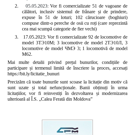
2.
05.05.2023:
Vor fi comercializate 51 de vagoane de
călători, inclusiv sistemul de frânare și de prindere,
expuse în 51 de loturi; 102 cărucioare (boghiuri)
compuse dintr-o pereche de osii cu ro
ți
(care reprezintă
cea mai scumpă categorie de fier vechi)
3.
17.05.2023: Vor fi comercializate 92 de locomotive de
model 3ТЭ10М; 3 locomotive de model 2ТЭ10Л, 3
locomotive de model ЧМЭ 3; 1 locomotivă de model
M62.
Mai multe detalii privind prețul bunurilor, condițiile de
participare și termenul limită de înscriere la proces, accesați
https://bit.ly/licitatie_bunuri
Precizăm că toate bunurile sunt scoase la licitație din motiv că
sunt uzate și total nefuncționale. Banii obținuți în urma
licitațiilor, vor fi reinvestiți în dezvoltarea și modernizarea
ulterioară al Î.S. „Calea Ferată din Moldova”