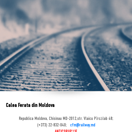
Calea Ferata din Moldova
Republica Moldova, Chisinau MD-2012,str. Vlaicu Pîrcălab 48;
(+373) 22-832-040;
cfm@railway.md
ANTICORUPȚIE