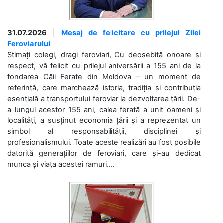
31.07.2026
|
Mesaj de felicitare cu prilejul Zilei
Feroviarului
Stimați colegi, dragi feroviari, Cu deosebită onoare și
respect, vă felicit cu prilejul aniversării a 155 ani de la
fondarea Căii Ferate din Moldova – un moment de
referință, care marchează istoria, tradiția și contribuția
esențială a transportului feroviar la dezvoltarea țării. De-
a lungul acestor 155 ani, calea ferată a unit oameni și
localități, a susținut economia țării și a reprezentat un
simbol al responsabilității, disciplinei și
profesionalismului. Toate aceste realizări au fost posibile
datorită generațiilor de feroviari, care și-au dedicat
munca și viața acestei ramuri....