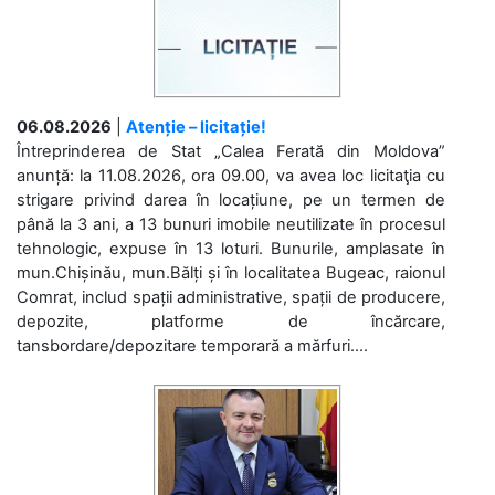
06.08.2026
|
Atenție – licitație!
Întreprinderea de Stat „Calea Ferată din Moldova”
anunță: la 11.08.2026, ora 09.00, va avea loc licitaţia cu
strigare privind darea în locațiune, pe un termen de
până la 3 ani, a 13 bunuri imobile neutilizate în procesul
tehnologic, expuse în 13 loturi. Bunurile, amplasate în
mun.Chișinău, mun.Bălți și în localitatea Bugeac, raionul
Comrat, includ spații administrative, spații de producere,
depozite, platforme de încărcare,
tansbordare/depozitare temporară a mărfuri....