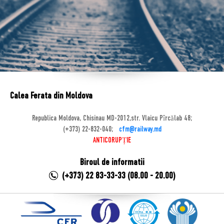
Calea Ferata din Moldova
Republica Moldova, Chisinau MD-2012,str. Vlaicu Pîrcălab 48;
(+373) 22-832-040;
cfm@railway.md
ANTICORUPȚIE
Biroul de informatii
(+373) 22 83-33-33 (08.00 - 20.00)