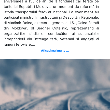
aniversarea a 155 de ani de la fondarea căii ferate pe
teritoriul Republicii Moldova, un moment de referință în
istoria transportului feroviar național. La eveniment au
participat ministrul Infrastructurii și Dezvoltării Regionale,
dl Vladimir Bolea, directorul general al Î.S. „Calea Ferată
din Moldova”, dl Serghei Cotelinic, reprezentanți ai
organizațiilor sindicale, conducători ai sucursalelor
întreprinderii din întreaga țară, veterani și angajați ai
ramurii feroviare....
Afișați mai multe ...