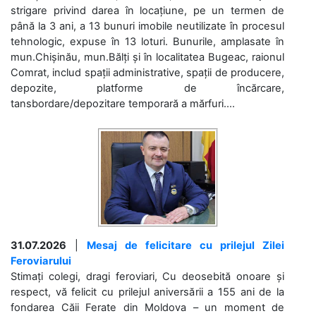
strigare privind darea în locațiune, pe un termen de
până la 3 ani, a 13 bunuri imobile neutilizate în procesul
tehnologic, expuse în 13 loturi. Bunurile, amplasate în
mun.Chișinău, mun.Bălți și în localitatea Bugeac, raionul
Comrat, includ spații administrative, spații de producere,
depozite, platforme de încărcare,
tansbordare/depozitare temporară a mărfuri....
31.07.2026
|
Mesaj de felicitare cu prilejul Zilei
Feroviarului
Stimați colegi, dragi feroviari, Cu deosebită onoare și
respect, vă felicit cu prilejul aniversării a 155 ani de la
fondarea Căii Ferate din Moldova – un moment de