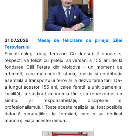
31.07.2026
|
Mesaj de felicitare cu prilejul Zilei
Feroviarului
Stimați colegi, dragi feroviari, Cu deosebită onoare și
respect, vă felicit cu prilejul aniversării a 155 ani de la
fondarea Căii Ferate din Moldova – un moment de
referință, care marchează istoria, tradiția și contribuția
esențială a transportului feroviar la dezvoltarea țării. De-
a lungul acestor 155 ani, calea ferată a unit oameni și
localități, a susținut economia țării și a reprezentat un
simbol al responsabilității, disciplinei și
profesionalismului. Toate aceste realizări au fost posibile
datorită generațiilor de feroviari, care și-au dedicat
munca și viața acestei ramuri....