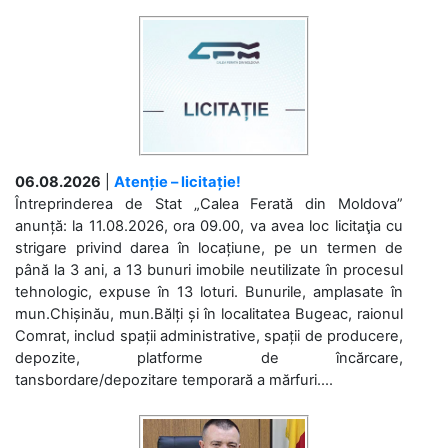
06.08.2026
|
Atenție – licitație!
Întreprinderea de Stat „Calea Ferată din Moldova”
anunță: la 11.08.2026, ora 09.00, va avea loc licitaţia cu
strigare privind darea în locațiune, pe un termen de
până la 3 ani, a 13 bunuri imobile neutilizate în procesul
tehnologic, expuse în 13 loturi. Bunurile, amplasate în
mun.Chișinău, mun.Bălți și în localitatea Bugeac, raionul
Comrat, includ spații administrative, spații de producere,
depozite, platforme de încărcare,
tansbordare/depozitare temporară a mărfuri....