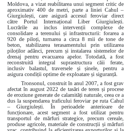
Moldova, a vizat reabilitarea unui segment critic de
aproximativ 400 de metri, parte a liniei Cahul –
Giurgiulești, care asigură accesul feroviar direct
către Portul Internațional Liber Giurgiulești.
Lucrările au inclus intervenții complexe de
consolidare a terenului și infrastructurii: forarea a
920 de piloți, turnarea a circa 8 mii de tone de
beton, stabilizarea terasamentului prin utilizarea
piloților adânci, precum și instalarea sistemelor de
drenaj pentru evacuarea apelor. Totodată, a fost
reconstruită integral suprastructura căii ferate,
inclusiv balastul, traversele și șinele, pentru a
asigura condiții optime de exploatare și siguranță.
Tronsonul, construit în anul 2007, a fost grav
afectat în august 2022 de tasări de teren și procese
de eroziune generate de calamități naturale, ceea ce a
dus la suspendarea traficului feroviar pe ruta Cahul
– Giurgiulești. În perioadele anterioare de
funcționare, acest segment a fost utilizat pentru
transportul de mărfuri strategice, precum cereale,
produse agricole, materiale de construcții și mărfuri
vrac, contribuind la eficientizarea exporturilor și la