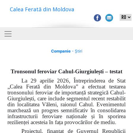
Calea Ferată din Moldova
Companie
- Știri
Tronsonul feroviar Cahul-Giurgiulești – testat
La 29 aprilie 2026, Întreprinderea de Stat
„Calea Ferată din Moldova” a efectuat testarea
tronsonului feroviar de importanță strategică Cahul-
Giurgiulești, care include segmentul recent restabilit
din localitatea Văleni, raionul Cahul. Evenimentul
marchează un progres semnificativ în consolidarea
infrastructurii feroviare naționale și în sporirea
rezilienței acesteia în fața provocărilor de mediu.
Proiectul, finanțat de Guvernul Republicii