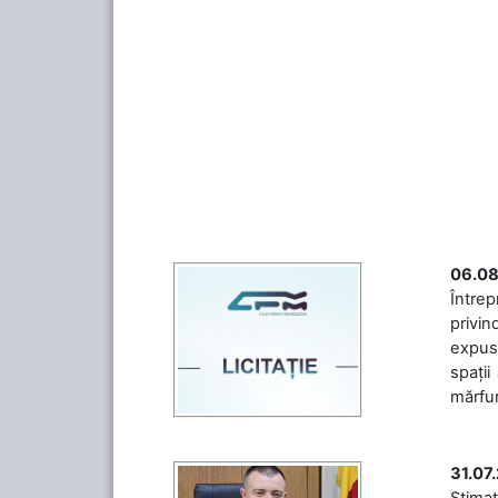
06.08
Întrep
privin
expuse
spații
mărfuri
31.07
Stimaț