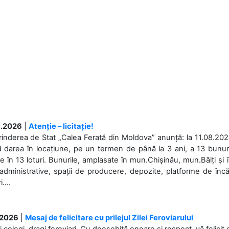
.2026
|
Atenție – licitație!
rinderea de Stat „Calea Ferată din Moldova” anunță: la 11.08.2026,
d darea în locațiune, pe un termen de până la 3 ani, a 13 bunuri
 în 13 loturi. Bunurile, amplasate în mun.Chișinău, mun.Bălți și 
 administrative, spații de producere, depozite, platforme de în
....
.2026
|
Mesaj de felicitare cu prilejul Zilei Feroviarului
i colegi, dragi feroviari, Cu deosebită onoare și respect, vă felicit 