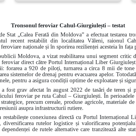
Tronsonul feroviar Cahul-Giurgiulești – testat
de Stat „Calea Ferată din Moldova” a efectuat testarea tro
ntul recent restabilit din localitatea Văleni, raionul 
 feroviare naționale și în sporirea rezilienței acesteia în faț
ublicii Moldova, a vizat reabilitarea unui segment critic d
 feroviar direct către Portul Internațional Liber Giurgiuleșt
rii: forarea a 920 de piloți, turnarea a circa 8 mii de tone
alarea sistemelor de drenaj pentru evacuarea apelor. Totodată,
 șinele, pentru a asigura condiții optime de exploatare și sigu
a fost grav afectat în august 2022 de tasări de teren și 
ficului feroviar pe ruta Cahul – Giurgiulești. În perioadele
i strategice, precum cereale, produse agricole, materiale de 
resiunii asupra infrastructurii rutiere.
n restabilește conexiunea directă cu Portul Internațional L
 diversificarea rutelor logistice și valorificarea potenți
ependenței de rutele alternative care tranzitează alte state