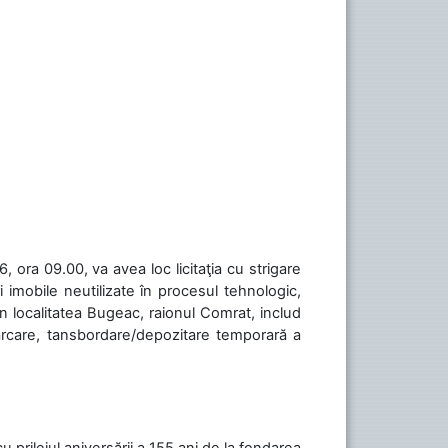
 ora 09.00, va avea loc licitaţia cu strigare
 imobile neutilizate în procesul tehnologic,
în localitatea Bugeac, raionul Comrat, includ
cărcare, tansbordare/depozitare temporară a
cu prilejul aniversării a 155 ani de la fondarea