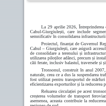
La 29 aprilie 2026, Întreprinderea 
Cahul-Giurgiulești, care include segme
semnificativ în consolidarea infrastructurii
Proiectul, finanțat de Guvernul Rep
Cahul – Giurgiulești, care asigură accesul
de consolidare a terenului și infrastructu
utilizarea piloților adânci, precum și inst
căii ferate, inclusiv balastul, traversele și
Tronsonul, construit în anul 2007, 
naturale, ceea ce a dus la suspendarea tra
fost utilizat pentru transportul de mărfur
eficientizarea exporturilor și la reducerea p
Reluarea circulației pe acest tronso
creșterea volumelor de transport feroviar,
asemenea, aceasta contribuie la reducerea d
regiunea de sud.