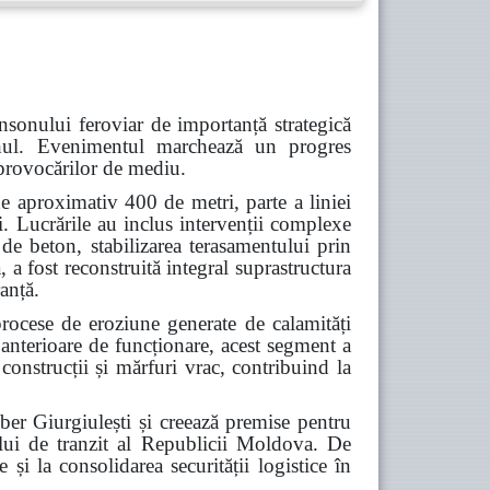
nsonului feroviar de importanță strategică
Cahul. Evenimentul marchează un progres
a provocărilor de mediu.
e aproximativ 400 de metri, parte a liniei
i. Lucrările au inclus intervenții complexe
 de beton, stabilizarea terasamentului prin
 a fost reconstruită integral suprastructura
ranță.
procese de eroziune generate de calamități
 anterioare de funcționare, acest segment a
construcții și mărfuri vrac, contribuind la
iber Giurgiulești și creează premise pentru
alului de tranzit al Republicii Moldova. De
 și la consolidarea securității logistice în