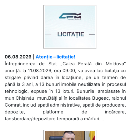
06.08.2026
|
Atenție – licitație!
Întreprinderea de Stat „Calea Ferată din Moldova”
anunță: la 11.08.2026, ora 09.00, va avea loc licitaţia cu
strigare privind darea în locațiune, pe un termen de
până la 3 ani, a 13 bunuri imobile neutilizate în procesul
tehnologic, expuse în 13 loturi. Bunurile, amplasate în
mun.Chișinău, mun.Bălți și în localitatea Bugeac, raionul
Comrat, includ spații administrative, spații de producere,
depozite, platforme de încărcare,
tansbordare/depozitare temporară a mărfuri....