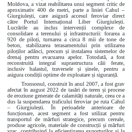
Moldova, a vizat reabilitarea unui segment critic de
aproximativ 400 de metri, parte a liniei Cahul –
Giurgiulești, care asigură accesul feroviar direct
către Portul Internațional Liber Giurgiulești.
Lucrările au inclus intervenții complexe de
consolidare a terenului și infrastructurii: forarea a
920 de piloți, turnarea a circa 8 mii de tone de
beton, stabilizarea terasamentului prin utilizarea
piloților adânci, precum și instalarea sistemelor de
drenaj pentru evacuarea apelor. Totodată, a fost
reconstruită integral suprastructura căii ferate,
inclusiv balastul, traversele și șinele, pentru a
asigura condiții optime de exploatare și siguranță.
Tronsonul, construit în anul 2007, a fost grav
afectat în august 2022 de tasări de teren și procese
de eroziune generate de calamități naturale, ceea ce a
dus la suspendarea traficului feroviar pe ruta Cahul
– Giurgiulești. În perioadele anterioare de
funcționare, acest segment a fost utilizat pentru
transportul de mărfuri strategice, precum cereale,
produse agricole, materiale de construcții și mărfuri
vrac, contribuind la eficientizarea exporturilor și la