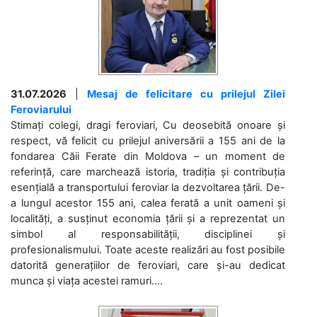
31.07.2026
|
Mesaj de felicitare cu prilejul Zilei
Feroviarului
Stimați colegi, dragi feroviari, Cu deosebită onoare și
respect, vă felicit cu prilejul aniversării a 155 ani de la
fondarea Căii Ferate din Moldova – un moment de
referință, care marchează istoria, tradiția și contribuția
esențială a transportului feroviar la dezvoltarea țării. De-
a lungul acestor 155 ani, calea ferată a unit oameni și
localități, a susținut economia țării și a reprezentat un
simbol al responsabilității, disciplinei și
profesionalismului. Toate aceste realizări au fost posibile
datorită generațiilor de feroviari, care și-au dedicat
munca și viața acestei ramuri....