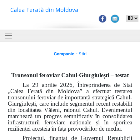
Calea Ferată din Moldova
Companie
- Știri
Tronsonul feroviar Cahul-Giurgiulești – testat
La 29 aprilie 2026, Întreprinderea de Stat
„Calea Ferată din Moldova” a efectuat testarea
tronsonului feroviar de importanță strategică Cahul-
Giurgiulești, care include segmentul recent restabilit
din localitatea Văleni, raionul Cahul. Evenimentul
marchează un progres semnificativ în consolidarea
infrastructurii feroviare naționale și în sporirea
rezilienței acesteia în fața provocărilor de mediu.
Proiectul, finanțat de Guvernul Republicii