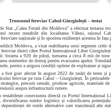
Tronsonul feroviar Cahul-Giurgiulești – testat
de Stat „Calea Ferată din Moldova” a efectuat testarea tro
ntul recent restabilit din localitatea Văleni, raionul 
 feroviare naționale și în sporirea rezilienței acesteia în faț
ublicii Moldova, a vizat reabilitarea unui segment critic d
 feroviar direct către Portul Internațional Liber Giurgiuleșt
rii: forarea a 920 de piloți, turnarea a circa 8 mii de tone
alarea sistemelor de drenaj pentru evacuarea apelor. Totodată,
 șinele, pentru a asigura condiții optime de exploatare și sigu
a fost grav afectat în august 2022 de tasări de teren și 
ficului feroviar pe ruta Cahul – Giurgiulești. În perioadele
i strategice, precum cereale, produse agricole, materiale de 
resiunii asupra infrastructurii rutiere.
n restabilește conexiunea directă cu Portul Internațional L
 diversificarea rutelor logistice și valorificarea potenți
ependenței de rutele alternative care tranzitează alte state