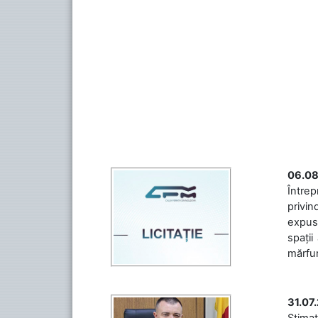
06.08
Întrep
privin
expuse
spații
mărfuri
31.07
Stimaț