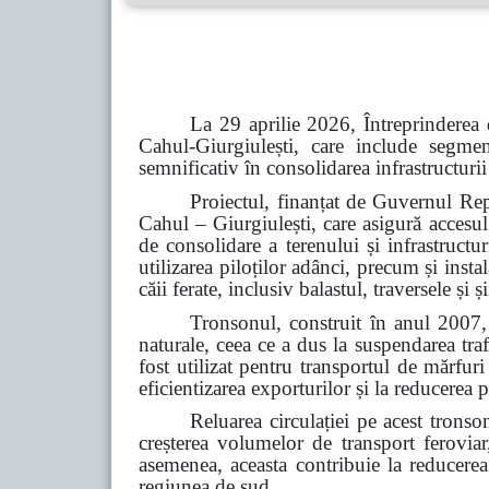
La 29 aprilie 2026, Întreprinderea 
Cahul-Giurgiulești, care include segme
semnificativ în consolidarea infrastructurii
Proiectul, finanțat de Guvernul Rep
Cahul – Giurgiulești, care asigură accesul
de consolidare a terenului și infrastructu
utilizarea piloților adânci, precum și inst
căii ferate, inclusiv balastul, traversele și
Tronsonul, construit în anul 2007, 
naturale, ceea ce a dus la suspendarea tra
fost utilizat pentru transportul de mărfur
eficientizarea exporturilor și la reducerea p
Reluarea circulației pe acest tronso
creșterea volumelor de transport feroviar,
asemenea, aceasta contribuie la reducerea d
regiunea de sud.