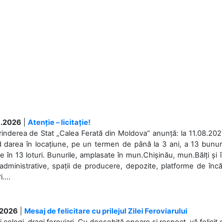
.2026
|
Atenție – licitație!
rinderea de Stat „Calea Ferată din Moldova” anunță: la 11.08.2026,
d darea în locațiune, pe un termen de până la 3 ani, a 13 bunuri
 în 13 loturi. Bunurile, amplasate în mun.Chișinău, mun.Bălți și 
 administrative, spații de producere, depozite, platforme de în
....
.2026
|
Mesaj de felicitare cu prilejul Zilei Feroviarului
i colegi, dragi feroviari, Cu deosebită onoare și respect, vă felicit 