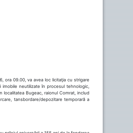
 ora 09.00, va avea loc licitaţia cu strigare
 imobile neutilizate în procesul tehnologic,
în localitatea Bugeac, raionul Comrat, includ
cărcare, tansbordare/depozitare temporară a
cu prilejul aniversării a 155 ani de la fondarea