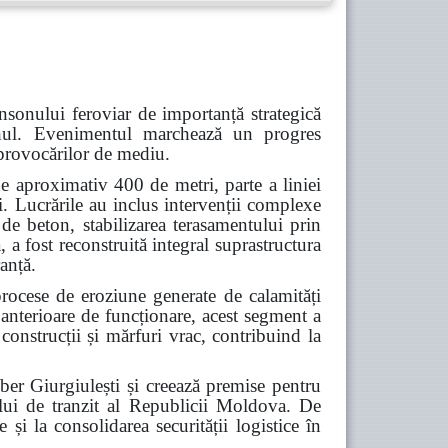
nsonului feroviar de importanță strategică
Cahul. Evenimentul marchează un progres
a provocărilor de mediu.
e aproximativ 400 de metri, parte a liniei
i. Lucrările au inclus intervenții complexe
 de beton, stabilizarea terasamentului prin
 a fost reconstruită integral suprastructura
ranță.
procese de eroziune generate de calamități
 anterioare de funcționare, acest segment a
construcții și mărfuri vrac, contribuind la
iber Giurgiulești și creează premise pentru
alului de tranzit al Republicii Moldova. De
 și la consolidarea securității logistice în