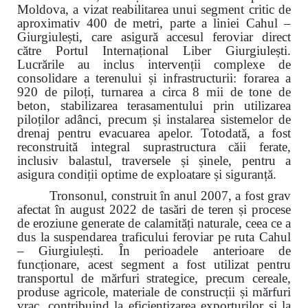
Moldova, a vizat reabilitarea unui segment critic de
aproximativ 400 de metri, parte a liniei Cahul –
Giurgiulești, care asigură accesul feroviar direct
către Portul Internațional Liber Giurgiulești.
Lucrările au inclus intervenții complexe de
consolidare a terenului și infrastructurii: forarea a
920 de piloți, turnarea a circa 8 mii de tone de
beton, stabilizarea terasamentului prin utilizarea
piloților adânci, precum și instalarea sistemelor de
drenaj pentru evacuarea apelor. Totodată, a fost
reconstruită integral suprastructura căii ferate,
inclusiv balastul, traversele și șinele, pentru a
asigura condiții optime de exploatare și siguranță.
Tronsonul, construit în anul 2007, a fost grav
afectat în august 2022 de tasări de teren și procese
de eroziune generate de calamități naturale, ceea ce a
dus la suspendarea traficului feroviar pe ruta Cahul
– Giurgiulești. În perioadele anterioare de
funcționare, acest segment a fost utilizat pentru
transportul de mărfuri strategice, precum cereale,
produse agricole, materiale de construcții și mărfuri
vrac, contribuind la eficientizarea exporturilor și la