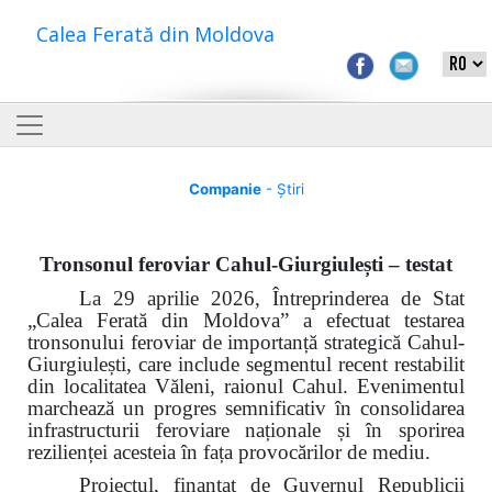
Calea Ferată din Moldova
Companie
- Știri
Tronsonul feroviar Cahul-Giurgiulești – testat
La 29 aprilie 2026, Întreprinderea de Stat
„Calea Ferată din Moldova” a efectuat testarea
tronsonului feroviar de importanță strategică Cahul-
Giurgiulești, care include segmentul recent restabilit
din localitatea Văleni, raionul Cahul. Evenimentul
marchează un progres semnificativ în consolidarea
infrastructurii feroviare naționale și în sporirea
rezilienței acesteia în fața provocărilor de mediu.
Proiectul, finanțat de Guvernul Republicii