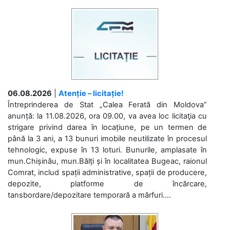
06.08.2026
|
Atenție – licitație!
Întreprinderea de Stat „Calea Ferată din Moldova”
anunță: la 11.08.2026, ora 09.00, va avea loc licitaţia cu
strigare privind darea în locațiune, pe un termen de
până la 3 ani, a 13 bunuri imobile neutilizate în procesul
tehnologic, expuse în 13 loturi. Bunurile, amplasate în
mun.Chișinău, mun.Bălți și în localitatea Bugeac, raionul
Comrat, includ spații administrative, spații de producere,
depozite, platforme de încărcare,
tansbordare/depozitare temporară a mărfuri....