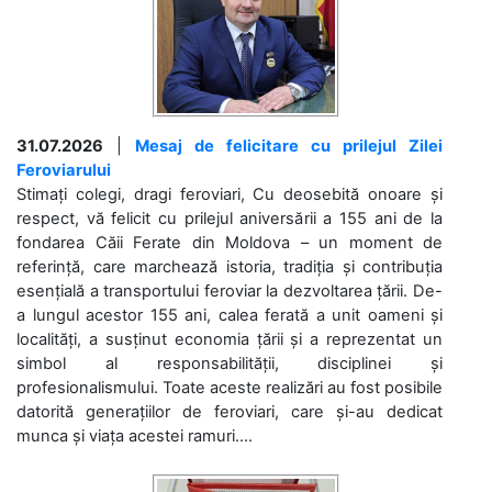
31.07.2026
|
Mesaj de felicitare cu prilejul Zilei
Feroviarului
Stimați colegi, dragi feroviari, Cu deosebită onoare și
respect, vă felicit cu prilejul aniversării a 155 ani de la
fondarea Căii Ferate din Moldova – un moment de
referință, care marchează istoria, tradiția și contribuția
esențială a transportului feroviar la dezvoltarea țării. De-
a lungul acestor 155 ani, calea ferată a unit oameni și
localități, a susținut economia țării și a reprezentat un
simbol al responsabilității, disciplinei și
profesionalismului. Toate aceste realizări au fost posibile
datorită generațiilor de feroviari, care și-au dedicat
munca și viața acestei ramuri....