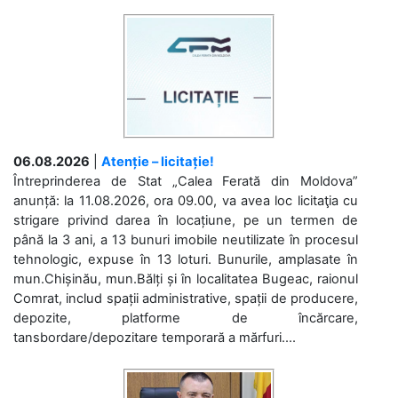
06.08.2026
|
Atenție – licitație!
Întreprinderea de Stat „Calea Ferată din Moldova”
anunță: la 11.08.2026, ora 09.00, va avea loc licitaţia cu
strigare privind darea în locațiune, pe un termen de
până la 3 ani, a 13 bunuri imobile neutilizate în procesul
tehnologic, expuse în 13 loturi. Bunurile, amplasate în
mun.Chișinău, mun.Bălți și în localitatea Bugeac, raionul
Comrat, includ spații administrative, spații de producere,
depozite, platforme de încărcare,
tansbordare/depozitare temporară a mărfuri....