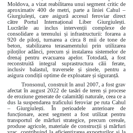
Moldova, a vizat reabilitarea unui segment critic de
aproximativ 400 de metri, parte a liniei Cahul –
Giurgiulești, care asigură accesul feroviar direct
către Portul Internațional Liber Giurgiulești.
Lucrările au inclus intervenții complexe de
consolidare a terenului și infrastructurii: forarea a
920 de piloți, turnarea a circa 8 mii de tone de
beton, stabilizarea terasamentului prin utilizarea
piloților adânci, precum și instalarea sistemelor de
drenaj pentru evacuarea apelor. Totodată, a fost
reconstruită integral suprastructura căii ferate,
inclusiv balastul, traversele și șinele, pentru a
asigura condiții optime de exploatare și siguranță.
Tronsonul, construit în anul 2007, a fost grav
afectat în august 2022 de tasări de teren și procese
de eroziune generate de calamități naturale, ceea ce a
dus la suspendarea traficului feroviar pe ruta Cahul
– Giurgiulești. În perioadele anterioare de
funcționare, acest segment a fost utilizat pentru
transportul de mărfuri strategice, precum cereale,
produse agricole, materiale de construcții și mărfuri
vrac, contribuind la eficientizarea exporturilor și la