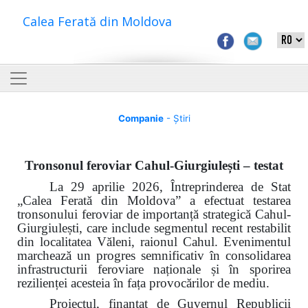
Calea Ferată din Moldova
Companie
- Știri
Tronsonul feroviar Cahul-Giurgiulești – testat
La 29 aprilie 2026, Întreprinderea de Stat
„Calea Ferată din Moldova” a efectuat testarea
tronsonului feroviar de importanță strategică Cahul-
Giurgiulești, care include segmentul recent restabilit
din localitatea Văleni, raionul Cahul. Evenimentul
marchează un progres semnificativ în consolidarea
infrastructurii feroviare naționale și în sporirea
rezilienței acesteia în fața provocărilor de mediu.
Proiectul, finanțat de Guvernul Republicii