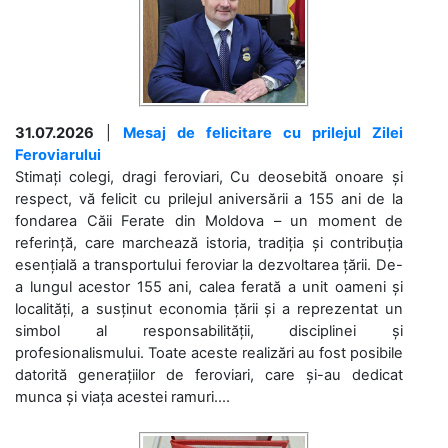
31.07.2026
|
Mesaj de felicitare cu prilejul Zilei
Feroviarului
Stimați colegi, dragi feroviari, Cu deosebită onoare și
respect, vă felicit cu prilejul aniversării a 155 ani de la
fondarea Căii Ferate din Moldova – un moment de
referință, care marchează istoria, tradiția și contribuția
esențială a transportului feroviar la dezvoltarea țării. De-
a lungul acestor 155 ani, calea ferată a unit oameni și
localități, a susținut economia țării și a reprezentat un
simbol al responsabilității, disciplinei și
profesionalismului. Toate aceste realizări au fost posibile
datorită generațiilor de feroviari, care și-au dedicat
munca și viața acestei ramuri....