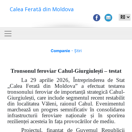
Calea Ferată din Moldova
Companie
- Știri
Tronsonul feroviar Cahul-Giurgiulești – testat
La 29 aprilie 2026, Întreprinderea de Stat
„Calea Ferată din Moldova” a efectuat testarea
tronsonului feroviar de importanță strategică Cahul-
Giurgiulești, care include segmentul recent restabilit
din localitatea Văleni, raionul Cahul. Evenimentul
marchează un progres semnificativ în consolidarea
infrastructurii feroviare naționale și în sporirea
rezilienței acesteia în fața provocărilor de mediu.
Proiectul, finanțat de Guvernul Republicii