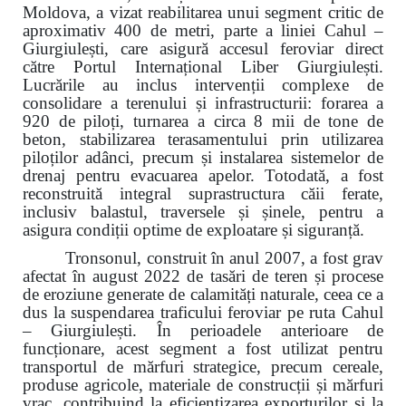
Moldova, a vizat reabilitarea unui segment critic de
aproximativ 400 de metri, parte a liniei Cahul –
Giurgiulești, care asigură accesul feroviar direct
către Portul Internațional Liber Giurgiulești.
Lucrările au inclus intervenții complexe de
consolidare a terenului și infrastructurii: forarea a
920 de piloți, turnarea a circa 8 mii de tone de
beton, stabilizarea terasamentului prin utilizarea
piloților adânci, precum și instalarea sistemelor de
drenaj pentru evacuarea apelor. Totodată, a fost
reconstruită integral suprastructura căii ferate,
inclusiv balastul, traversele și șinele, pentru a
asigura condiții optime de exploatare și siguranță.
Tronsonul, construit în anul 2007, a fost grav
afectat în august 2022 de tasări de teren și procese
de eroziune generate de calamități naturale, ceea ce a
dus la suspendarea traficului feroviar pe ruta Cahul
– Giurgiulești. În perioadele anterioare de
funcționare, acest segment a fost utilizat pentru
transportul de mărfuri strategice, precum cereale,
produse agricole, materiale de construcții și mărfuri
vrac, contribuind la eficientizarea exporturilor și la