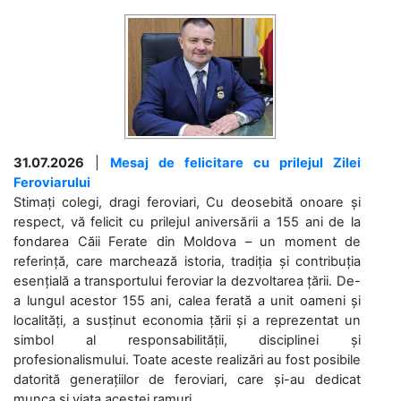
31.07.2026
|
Mesaj de felicitare cu prilejul Zilei
Feroviarului
Stimați colegi, dragi feroviari, Cu deosebită onoare și
respect, vă felicit cu prilejul aniversării a 155 ani de la
fondarea Căii Ferate din Moldova – un moment de
referință, care marchează istoria, tradiția și contribuția
esențială a transportului feroviar la dezvoltarea țării. De-
a lungul acestor 155 ani, calea ferată a unit oameni și
localități, a susținut economia țării și a reprezentat un
simbol al responsabilității, disciplinei și
profesionalismului. Toate aceste realizări au fost posibile
datorită generațiilor de feroviari, care și-au dedicat
munca și viața acestei ramuri....