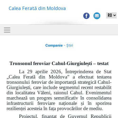
Calea Ferată din Moldova
Companie
- Știri
Tronsonul feroviar Cahul-Giurgiulești – testat
La 29 aprilie 2026, Întreprinderea de Stat
„Calea Ferată din Moldova” a efectuat testarea
tronsonului feroviar de importanță strategică Cahul-
Giurgiulești, care include segmentul recent restabilit
din localitatea Văleni, raionul Cahul. Evenimentul
marchează un progres semnificativ în consolidarea
infrastructurii feroviare naționale și în sporirea
rezilienței acesteia în fața provocărilor de mediu.
Proiectul, finanțat de Guvernul Republicii