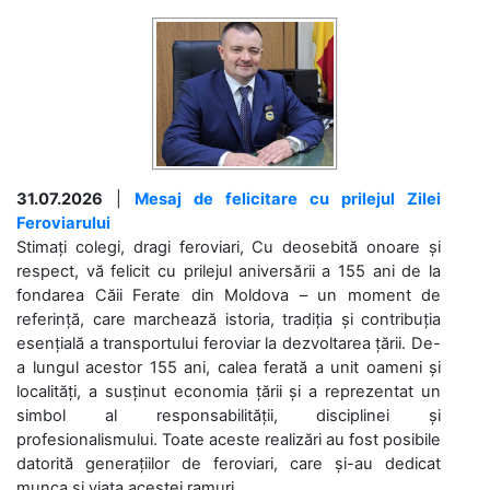
31.07.2026
|
Mesaj de felicitare cu prilejul Zilei
Feroviarului
Stimați colegi, dragi feroviari, Cu deosebită onoare și
respect, vă felicit cu prilejul aniversării a 155 ani de la
fondarea Căii Ferate din Moldova – un moment de
referință, care marchează istoria, tradiția și contribuția
esențială a transportului feroviar la dezvoltarea țării. De-
a lungul acestor 155 ani, calea ferată a unit oameni și
localități, a susținut economia țării și a reprezentat un
simbol al responsabilității, disciplinei și
profesionalismului. Toate aceste realizări au fost posibile
datorită generațiilor de feroviari, care și-au dedicat
munca și viața acestei ramuri....