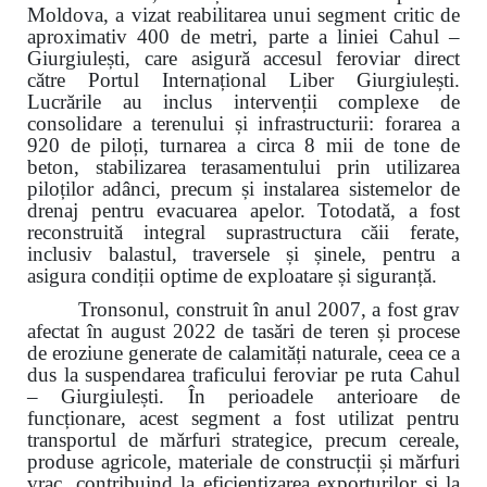
Moldova, a vizat reabilitarea unui segment critic de
aproximativ 400 de metri, parte a liniei Cahul –
Giurgiulești, care asigură accesul feroviar direct
către Portul Internațional Liber Giurgiulești.
Lucrările au inclus intervenții complexe de
consolidare a terenului și infrastructurii: forarea a
920 de piloți, turnarea a circa 8 mii de tone de
beton, stabilizarea terasamentului prin utilizarea
piloților adânci, precum și instalarea sistemelor de
drenaj pentru evacuarea apelor. Totodată, a fost
reconstruită integral suprastructura căii ferate,
inclusiv balastul, traversele și șinele, pentru a
asigura condiții optime de exploatare și siguranță.
Tronsonul, construit în anul 2007, a fost grav
afectat în august 2022 de tasări de teren și procese
de eroziune generate de calamități naturale, ceea ce a
dus la suspendarea traficului feroviar pe ruta Cahul
– Giurgiulești. În perioadele anterioare de
funcționare, acest segment a fost utilizat pentru
transportul de mărfuri strategice, precum cereale,
produse agricole, materiale de construcții și mărfuri
vrac, contribuind la eficientizarea exporturilor și la