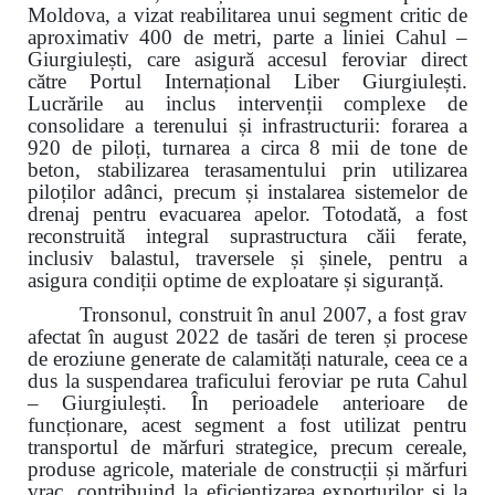
Moldova, a vizat reabilitarea unui segment critic de
aproximativ 400 de metri, parte a liniei Cahul –
Giurgiulești, care asigură accesul feroviar direct
către Portul Internațional Liber Giurgiulești.
Lucrările au inclus intervenții complexe de
consolidare a terenului și infrastructurii: forarea a
920 de piloți, turnarea a circa 8 mii de tone de
beton, stabilizarea terasamentului prin utilizarea
piloților adânci, precum și instalarea sistemelor de
drenaj pentru evacuarea apelor. Totodată, a fost
reconstruită integral suprastructura căii ferate,
inclusiv balastul, traversele și șinele, pentru a
asigura condiții optime de exploatare și siguranță.
Tronsonul, construit în anul 2007, a fost grav
afectat în august 2022 de tasări de teren și procese
de eroziune generate de calamități naturale, ceea ce a
dus la suspendarea traficului feroviar pe ruta Cahul
– Giurgiulești. În perioadele anterioare de
funcționare, acest segment a fost utilizat pentru
transportul de mărfuri strategice, precum cereale,
produse agricole, materiale de construcții și mărfuri
vrac, contribuind la eficientizarea exporturilor și la