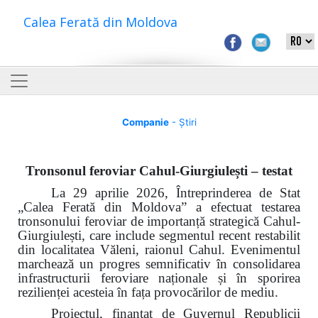
Calea Ferată din Moldova
Companie
- Știri
Tronsonul feroviar Cahul-Giurgiulești – testat
La 29 aprilie 2026, Întreprinderea de Stat
„Calea Ferată din Moldova” a efectuat testarea
tronsonului feroviar de importanță strategică Cahul-
Giurgiulești, care include segmentul recent restabilit
din localitatea Văleni, raionul Cahul. Evenimentul
marchează un progres semnificativ în consolidarea
infrastructurii feroviare naționale și în sporirea
rezilienței acesteia în fața provocărilor de mediu.
Proiectul, finanțat de Guvernul Republicii