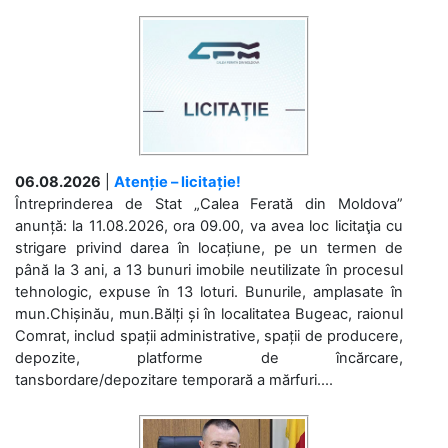
06.08.2026
|
Atenție – licitație!
Întreprinderea de Stat „Calea Ferată din Moldova”
anunță: la 11.08.2026, ora 09.00, va avea loc licitaţia cu
strigare privind darea în locațiune, pe un termen de
până la 3 ani, a 13 bunuri imobile neutilizate în procesul
tehnologic, expuse în 13 loturi. Bunurile, amplasate în
mun.Chișinău, mun.Bălți și în localitatea Bugeac, raionul
Comrat, includ spații administrative, spații de producere,
depozite, platforme de încărcare,
tansbordare/depozitare temporară a mărfuri....