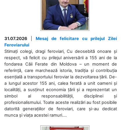
31.07.2026
|
Mesaj de felicitare cu prilejul Zilei
Feroviarului
Stimați colegi, dragi feroviari, Cu deosebită onoare și
respect, vă felicit cu prilejul aniversării a 155 ani de la
fondarea Căii Ferate din Moldova – un moment de
referință, care marchează istoria, tradiția și contribuția
esențială a transportului feroviar la dezvoltarea țării. De-
a lungul acestor 155 ani, calea ferată a unit oameni și
localități, a susținut economia țării și a reprezentat un
simbol al responsabilității, disciplinei și
profesionalismului. Toate aceste realizări au fost posibile
datorită generațiilor de feroviari, care și-au dedicat
munca și viața acestei ramuri....